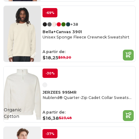
-69%
+38
Bella+Canvas 3901
Unisex Sponge Fleece Crewneck Sweatshirt
A partir de:
$18,25
$59,20
-30%
JERZEES 995MR
Nublend® Quarter-Zip Cadet Collar Sweatshirt
Organic
A partir de:
Cotton
$16,38
$23,48
-37%