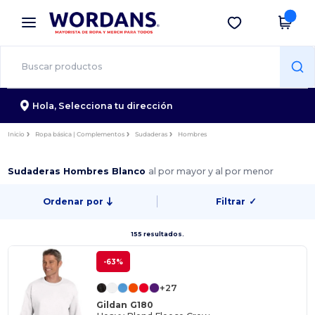
×
App de Wordans
Descargar app
¡Mejores precios en app!
Hola,
Selecciona tu dirección
Inicio
Ropa básica | Complementos
Sudaderas
Hombres
Sudaderas Hombres Blanco
al por mayor y al por menor
Ordenar por
Filtrar
✓
155 resultados.
-63%
+27
Gildan G180