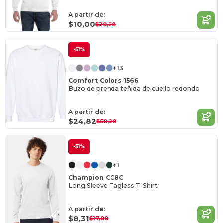
A partir de:
$10,00
$20,28
-51%
+13
Comfort Colors 1566
Buzo de prenda teñida de cuello redondo
A partir de:
$24,82
$50,20
-51%
+1
Champion CC8C
Long Sleeve Tagless T-Shirt
A partir de:
$8,31
$17,00