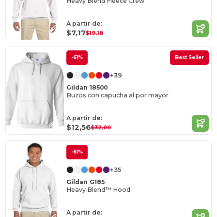
Heavy Blend Fleece Crew
A partir de:
$7,17
$19,18
-61%
Best Seller
+39
Gildan 18500
Buzos con capucha al por mayor
A partir de:
$12,56
$32,00
-61%
+35
Gildan G185
Heavy Blend™ Hood
A partir de: