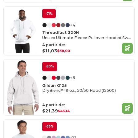
-71%
+4
Threadfast 320H
Unisex Ultimate Fleece Pullover Hooded Sweatshirt
A partir de:
$11,03
$38,00
-50%
+6
Gildan G125
DryBlend™ 9 oz., 50/50 Hood (12500)
A partir de:
$21,39
$43,14
-35%
+12