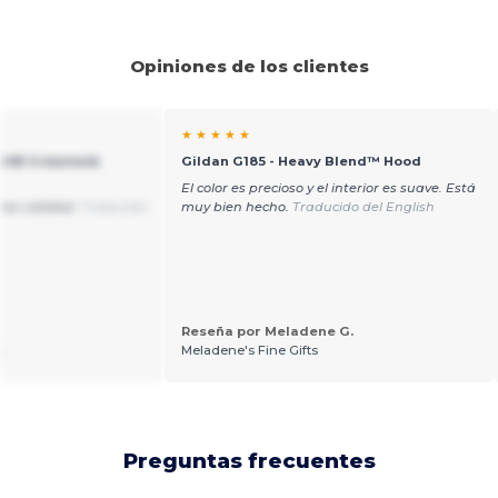
Opiniones de los clientes
★ ★ ★ ★ ★
art® Crewneck
Gildan G185 - Heavy Blend™ Hood
El color es precioso y el interior es suave. Está
ran calidad.
Traducido
muy bien hecho.
Traducido del English
Reseña por Meladene G.
.
Meladene's Fine Gifts
Preguntas frecuentes