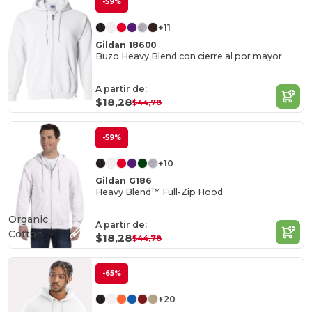
-59%
+11
Gildan 18600
Buzo Heavy Blend con cierre al por mayor
A partir de:
$18,28
$44,78
-59%
+10
Gildan G186
Heavy Blend™ Full-Zip Hood
Organic
A partir de:
Cotton
$18,28
$44,78
-65%
+20