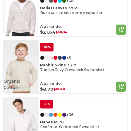
+38
Bella+Canvas 3739
Buzo unisex con cierre y capucha
A partir de:
$21,64
$58,34
-55%
+5
Rabbit Skins 3317
Toddler/Juvy Crewneck Sweatshirt
Organic
A partir de:
Cotton
$8,70
$19,28
-41%
+36
Hanes P170
EcoSmart® Hooded Sweatshirt