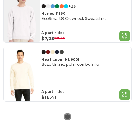
+23
Hanes P160
EcoSmart® Crewneck Sweatshirt
A partir de:
$7,23
$11,50
Next Level NL9001
Buzo Unisex polar con bolsillo
A partir de:
$16,41