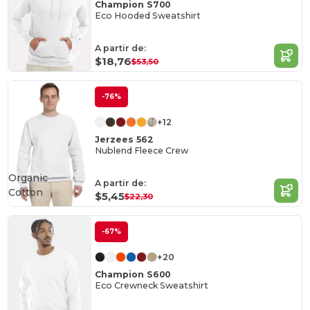
Champion S700
Eco Hooded Sweatshirt
A partir de:
$18,76
$53,50
-76%
+12
Jerzees 562
Nublend Fleece Crew
Organic
A partir de:
Cotton
$5,45
$22,30
-67%
+20
Champion S600
Eco Crewneck Sweatshirt