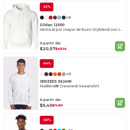
-52%
+9
Gildan 12500
Venta al por mayor de buzo Dryblend con capucha
A partir de:
$20,57
$43,14
-54%
+11
JERZEES 562MR
NuBlend® Crewneck Sweatshirt
A partir de:
$5,45
$11,90
-63%