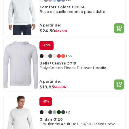
Comfort Colors CC1566
Buzo de cuello redondo para adulto
A partir de:
$24,50
$37,98
-70%
+55
Bella+Canvas 3719
Poly-Cotton Fleece Pullover Hoodie
A partir de:
$19,85
$65,94
-51%
+2
Gildan G120
DryBlend® Adult 9oz, 50/50 Fleece Crew