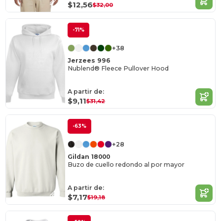
$12,56
$32,00
-71%
+38
Jerzees 996
Nublend® Fleece Pullover Hood
A partir de:
$9,11
$31,42
-63%
+28
Gildan 18000
Buzo de cuello redondo al por mayor
A partir de:
$7,17
$19,18