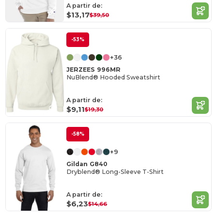
A partir de:
$13,17
$39,50
-53%
+36
JERZEES 996MR
NuBlend® Hooded Sweatshirt
A partir de:
$9,11
$19,30
-58%
+9
Gildan G840
Dryblend® Long-Sleeve T-Shirt
A partir de:
$6,23
$14,66