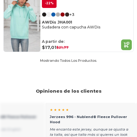
-22%
+3
AWDis JHA001
Sudadera con capucha AWDis
A partir de:
$17,01
$21,77
Mostrando Todos Los Productos.
Opiniones de los clientes
★ ★ ★ ★ ★
nd® Fleece Pullover
Jerzees 996 - Nublend® Fleece Pullover
Hood
 del English
Me encanta este jersey, aunque se ajusta a
la talla, así que talla más si quieres un look