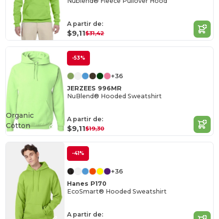
Nublend® Fleece Pullover Hood
A partir de:
$9,11
$31,42
-53%
+36
JERZEES 996MR
NuBlend® Hooded Sweatshirt
Organic
A partir de:
Cotton
$9,11
$19,30
-41%
+36
Hanes P170
EcoSmart® Hooded Sweatshirt
A partir de: