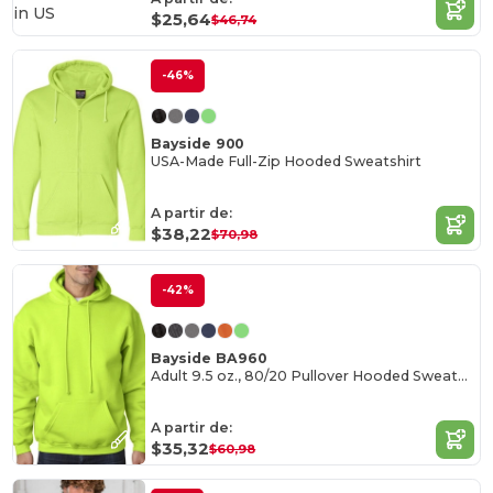
in
US
$25,64
$46,74
-46%
Bayside 900
USA-Made Full-Zip Hooded Sweatshirt
A partir de:
$38,22
$70,98
-42%
Bayside BA960
Adult 9.5 oz., 80/20 Pullover Hooded Sweatshirt
A partir de:
$35,32
$60,98