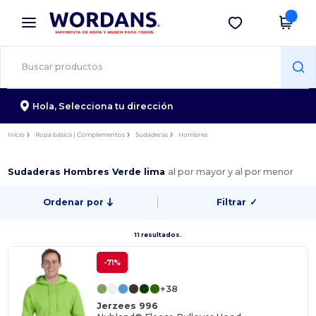
×
App de Wordans
Descargar app
¡Mejores precios en app!
Hola,
Selecciona tu dirección
Inicio
Ropa básica | Complementos
Sudaderas
Hombres
Sudaderas Hombres Verde lima
al por mayor y al por menor
Ordenar por
Filtrar
✓
11 resultados.
-71%
+38
Jerzees 996