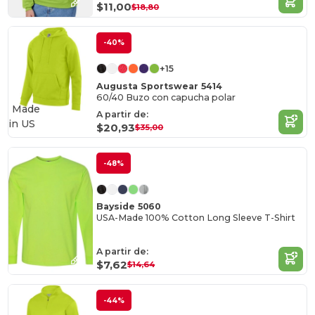
$11,00
$18,80
-40%
+15
Augusta Sportswear 5414
60/40 Buzo con capucha polar
Made
A partir de:
in
US
$20,93
$35,00
-48%
Bayside 5060
USA-Made 100% Cotton Long Sleeve T-Shirt
A partir de:
$7,62
$14,64
-44%