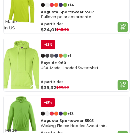
+14
Augusta Sportswear 5507
Pullover polar absorbente
Made
A partir de:
in
US
$24,01
$42,92
-42%
+1
Bayside 960
USA-Made Hooded Sweatshirt
A partir de:
$35,32
$60,98
-45%
+13
Augusta Sportswear 5505
Wicking Fleece Hooded Sweatshirt
Made
A partir de: