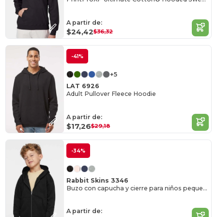
A partir de:
$24,42
$36,32
-41%
+5
LAT 6926
Adult Pullover Fleece Hoodie
A partir de:
$17,26
$29,18
-34%
Rabbit Skins 3346
Buzo con capucha y cierre para niños pequeños
A partir de: