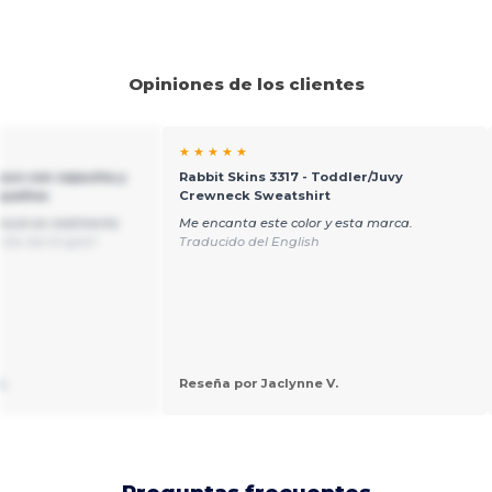
Opiniones de los clientes
★ ★ ★ ★ ★
Buzo con capucha y
Rabbit Skins 3317 - Toddler/Juvy
equeños
Crewneck Sweatshirt
ículo es realmente
Me encanta este color y esta marca.
ido del English
Traducido del English
L
Reseña por Jaclynne V.