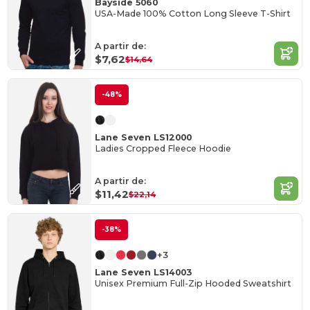
Bayside 5060
USA-Made 100% Cotton Long Sleeve T-Shirt
A partir de:
$7,62
$14,64
-48%
Lane Seven LS12000
Ladies Cropped Fleece Hoodie
A partir de:
$11,42
$22,14
-38%
+3
Lane Seven LS14003
Unisex Premium Full-Zip Hooded Sweatshirt