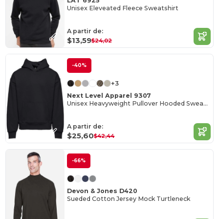
LAT 6925
Unisex Eleveated Fleece Sweatshirt
A partir de:
$13,59
$24,02
-40%
+3
Next Level Apparel 9307
Unisex Heavyweight Pullover Hooded Sweatshirt
A partir de:
$25,60
$42,44
-66%
Devon & Jones D420
Sueded Cotton Jersey Mock Turtleneck