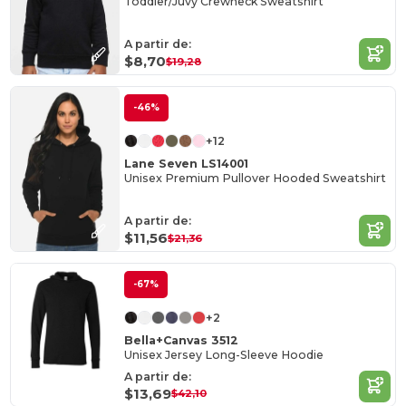
Toddler/Juvy Crewneck Sweatshirt
A partir de:
$8,70
$19,28
-46%
+12
Lane Seven LS14001
Unisex Premium Pullover Hooded Sweatshirt
A partir de:
$11,56
$21,36
-67%
+2
Bella+Canvas 3512
Unisex Jersey Long-Sleeve Hoodie
A partir de:
$13,69
$42,10