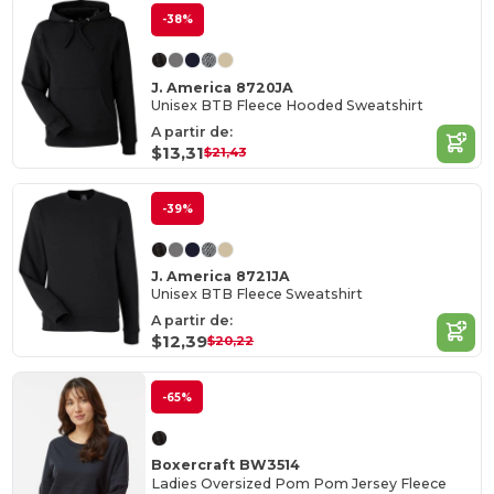
-38%
J. America 8720JA
Unisex BTB Fleece Hooded Sweatshirt
A partir de:
$13,31
$21,43
-39%
J. America 8721JA
Unisex BTB Fleece Sweatshirt
A partir de:
$12,39
$20,22
-65%
Boxercraft BW3514
Ladies Oversized Pom Pom Jersey Fleece