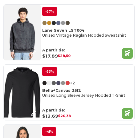
-37%
Lane Seven LST004
Unisex Vintage Raglan Hooded Sweatshirt
A partir de:
$17,89
$28,50
-33%
+2
Bella+Canvas 3512
Unisex Long Sleeve Jersey Hooded T-Shirt
A partir de:
$13,69
$20,38
-41%