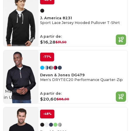
J. America 8231
Sport Lace Jersey Hooded Pullover T-Shirt
A partir de:
$16,28
$31,50
-77%
Devon & Jones DG479
Men's DRYTEC20 Performance Quarter-Zip
Made
A partir de:
in
US
$20,60
$88,00
-48%