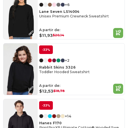
+6
Lane Seven LS14004
Unisex Premium Crewneck Sweatshirt
A partir de:
$11,93
$20,14
-33%
+2
Rabbit Skins 3326
Toddler Hooded Sweatshirt
A partir de:
$12,53
$18,78
-33%
+14
Hanes F170
PrintProXP Ultimate Cotton® Hooded Sweatshirt