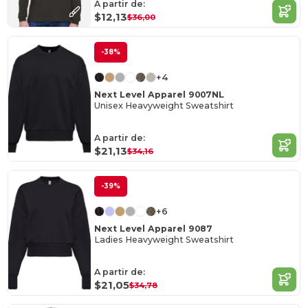
A partir de:
$12,13
$36,00
-38%
+4
Next Level Apparel 9007NL
Unisex Heavyweight Sweatshirt
A partir de:
$21,13
$34,16
-39%
+6
Next Level Apparel 9087
Ladies Heavyweight Sweatshirt
A partir de:
$21,05
$34,78