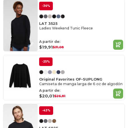
-36%
LAT 3525
Ladies Weekend Tunic Fleece
A partir de:
$19,91
$31,08
-25%
Original Favorites OF-SUPLONG
Camiseta de manga larga de 6 oz de algodón
A partir de:
$20,01
$26,81
-43%