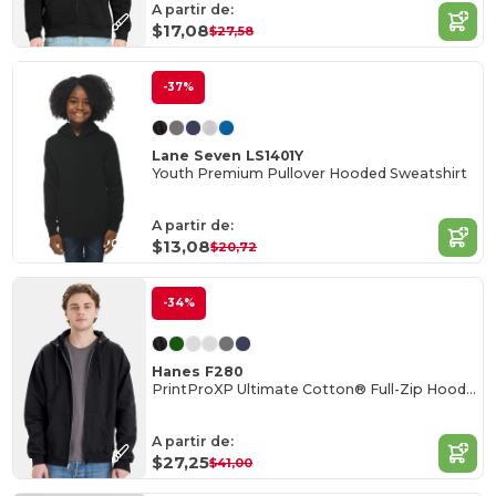
A partir de:
$17,08
$27,58
-37%
Lane Seven LS1401Y
Youth Premium Pullover Hooded Sweatshirt
A partir de:
$13,08
$20,72
-34%
Hanes F280
PrintProXP Ultimate Cotton® Full-Zip Hooded Sweatshirt
A partir de:
$27,25
$41,00