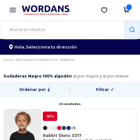
×
App de Wordans
Descargar app
¡Mejores precios en app!
Hola,
Selecciona tu dirección
Inicio
Ropa básica | Complementos
Sudaderas
Sudaderas Negro 100% algodón
al por mayor y al por menor
Ordenar por
Filtrar
✓
29 resultados.
-55%
+5
Rabbit Skins 3317