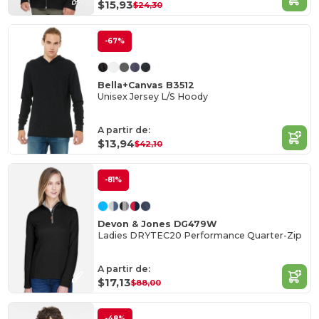
$15,93
$24,30
-67%
Bella+Canvas B3512
Unisex Jersey L/S Hoody
A partir de:
$13,94
$42,10
-81%
Devon & Jones DG479W
Ladies DRYTEC20 Performance Quarter-Zip
A partir de:
$17,13
$88,00
-48%