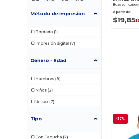
A partir de:
Método de impresión
$19,85
$3
Bordado
(1)
Impresión digital
(7)
Género - Edad
Hombres
(8)
Niños
(2)
Unisex
(7)
Tipo
-37%
Con Capucha
(7)