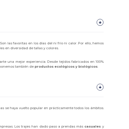
las favoritas en los días del ni frío ni calor. Por ello, hemos
es en diversidad de tallas y colores.
darte una mejor experiencia. Desde tejidos fabricados en 100%
isponemos también de
productos ecológicos y biológicos
.
s se haya vuelto popular en prácticamente todos los ámbitos.
empresas. Los trajes han dado paso a prendas más
casuales
y