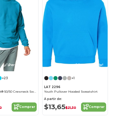
¡Personalízalo!
¡Personalízalo!
+23
+1
LAT 2296
Unisex Ecosmart® 50/50 Crewneck Sweatshirt
Youth Pullover Hooded Sweatshirt
A partir de:
$13,65
Comprar
Comprar
50
$21,30