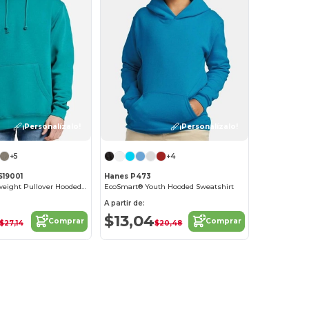
¡Personalízalo!
¡Personalízalo!
+5
+4
S19001
Hanes P473
Unisex Heavyweight Pullover Hooded Sweatshirt
EcoSmart® Youth Hooded Sweatshirt
A partir de:
$13,04
Comprar
Comprar
$27,14
$20,48