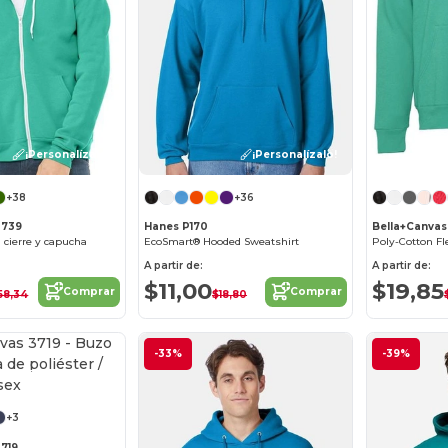
¡Personalízalo!
¡Personalízalo!
+38
+36
3739
Hanes P170
Bella+Canvas
 cierre y capucha
EcoSmart® Hooded Sweatshirt
Poly-Cotton Fl
A partir de:
A partir de:
$11,00
$19,85
Comprar
Comprar
58,34
$18,80
-33%
-39%
¡Personalízalo!
+3
3719