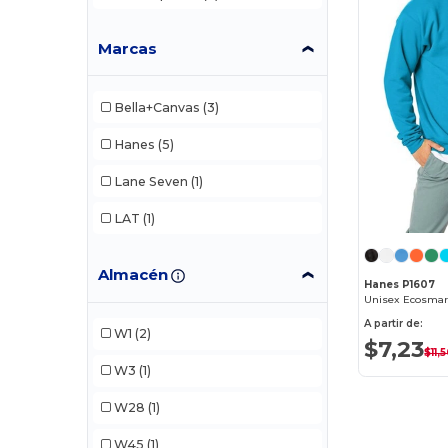
Marcas
Bella+Canvas
(3)
Hanes
(5)
Lane Seven
(1)
LAT
(1)
Almacén
Hanes P1607
A partir de:
W1
(2)
$7,23
$11,
W3
(1)
W28
(1)
W45
(1)