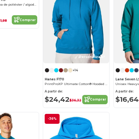
Buzo con capucha de poliéster / algodón unisex
Comprar
1,98
¡Personalízalo!
+14
Hanes F170
Lane Seven L
PrintProXP Ultimate Cotton® Hooded Sweatshirt
A partir de:
A partir de:
$24,42
$16,64
Comprar
$36,32
-36%