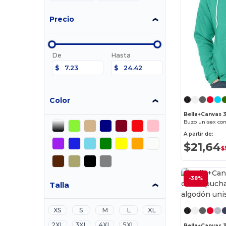
Precio
De
Hasta
$
$
Color
Bella+Canvas 
Buzo unisex con
A partir de:
$21,64
$
-38%
Talla
XS
S
M
L
XL
2XL
3XL
4XL
5XL
Bella+Canvas 