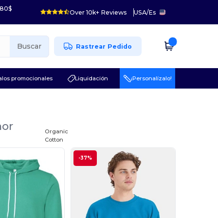
 80$
Over 10k+ Reviews
USA
/
Es
Buscar
Rastrear Pedido
los promocionales
Liquidación
¡Personalízalo!
nor
Organic
Cotton
-37%