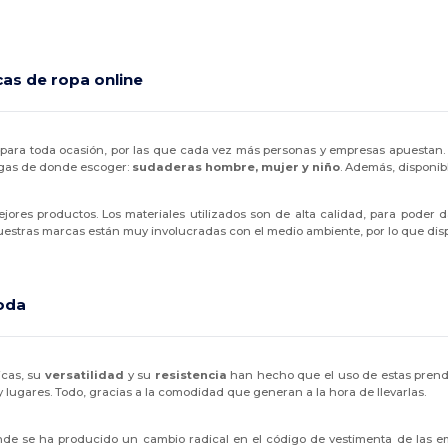
as de ropa online
 para toda ocasión, por las que cada vez más personas y empresas apuestan. Son 
ngas de donde escoger:
sudaderas hombre, mujer y niño
. Además, disponibl
jores productos. Los materiales utilizados son de alta calidad, para poder 
uestras marcas están muy involucradas con el medio ambiente, por lo que d
oda
icas, su
versatilidad
y su
resistencia
han hecho que el uso de estas prenda
lugares. Todo, gracias a la comodidad que generan a la hora de llevarlas.
nde se ha producido un cambio radical en el código de vestimenta de las 