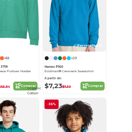
¡Personalízalo!
¡Personalízalo!
+55
+23
 3719
Hanes P160
eece Pullover Hoodie
EcoSmart® Crewneck Sweatshirt
A partir de:
$7,23
Comprar
Comprar
$65,94
$11,50
Organic
Cotton
-36%