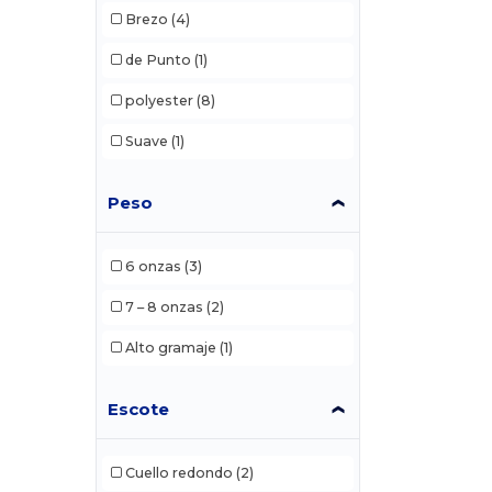
Brezo
(4)
de Punto
(1)
polyester
(8)
Suave
(1)
Peso
6 onzas
(3)
7 – 8 onzas
(2)
Alto gramaje
(1)
Escote
Cuello redondo
(2)