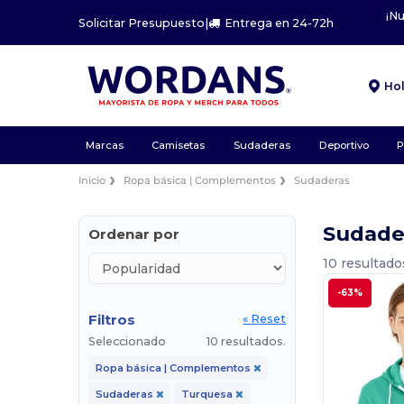
¡N
Solicitar Presupuesto
|
Entrega en 24-72h
Ho
Marcas
Camisetas
Sudaderas
Deportivo
P
Inicio
Ropa básica | Complementos
Sudaderas
Sudade
Ordenar por
10 resultado
-63%
Filtros
« Reset
Seleccionado
10 resultados.
Ropa básica | Complementos
Sudaderas
Turquesa