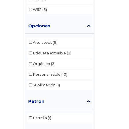
W52
(5)
Opciones
Alto stock
(9)
Etiqueta extraíble
(2)
Orgánico
(3)
Personalizable
(10)
Sublimación
(1)
Patrón
Estrella
(1)