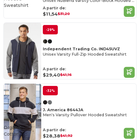
Unisex NuBlend Varsity Color-Block Hooded Sweatshirt
A partir de:
$11,54
$31,20
-29%
Independent Trading Co. IND45UVZ
Unisex Varsity Full-Zip Hooded Sweatshirt
A partir de:
$29,40
$41,16
-32%
J. America 8644JA
Men's Varsity Pullover Hooded Sweatshirt
Organic
A partir de:
Cotton
$28,38
$41,92