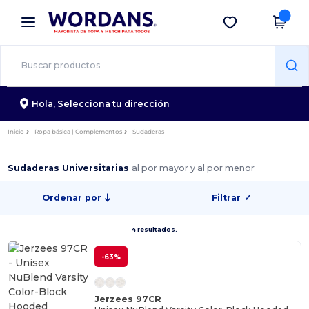
×
App de Wordans
Descargar app
¡Mejores precios en app!
Hola,
Selecciona tu dirección
Inicio
Ropa básica | Complementos
Sudaderas
Sudaderas Universitarias
al por mayor y al por menor
Ordenar por
Filtrar
✓
4 resultados.
-63%
Jerzees 97CR