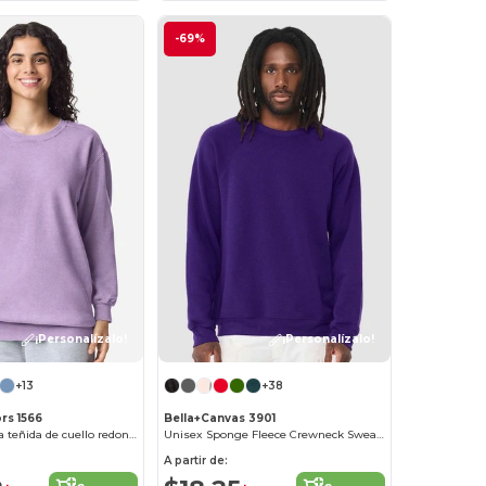
-69%
¡Personalízalo!
¡Personalízalo!
+13
+38
rs 1566
Bella+Canvas 3901
Buzo de prenda teñida de cuello redondo
Unisex Sponge Fleece Crewneck Sweatshirt
A partir de: