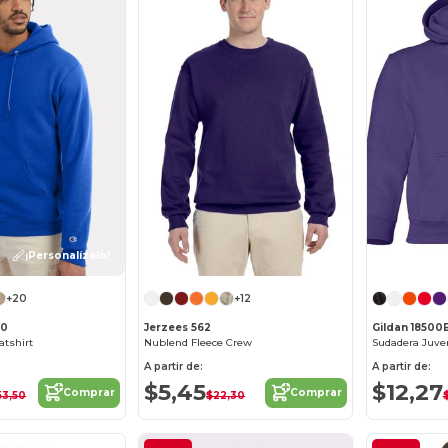
¡Personalízalo!
+20
+12
00
Jerzees 562
Gildan 18500
tshirt
Nublend Fleece Crew
A partir de:
A partir de:
$5,45
$12,27
Comprar
Comprar
53,50
$22,30