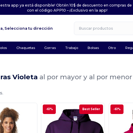
uestra app ya está disponible! Obtén 10$ de descuento en compras de
con el código APP10 – ¡Exclusivo en la app!
la,
Selecciona tu dirección
olos
Chaquetas
Gorras
Trabajo
Bolsas
Otro
Rega
ras Violeta
al por mayor y al por menor
s.
-61%
Best Seller
-61%