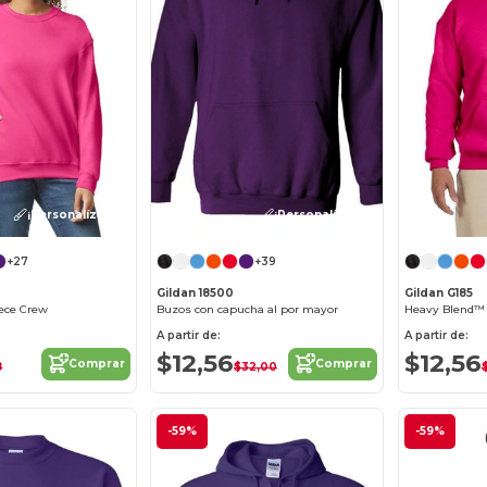
¡Personalízalo!
¡Personalízalo!
+27
+39
Gildan 18500
Gildan G185
ece Crew
Buzos con capucha al por mayor
Heavy Blend™
A partir de:
A partir de:
$12,56
$12,56
Comprar
Comprar
8
$32,00
-59%
-59%