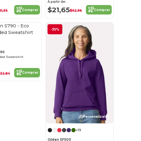
A partir de:
$21,65
Comprar
Comprar
21,36
$62,96
¡Personalízalo!
-35%
790
ded Sweatshirt
Comprar
32,84
¡Personalízalo!
+19
Gildan SF500