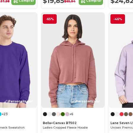
$19,85
$24,8
Comprar
Comprar
$37,98
$65,94
-65%
-46%
¡Personalízalo!
¡Personalízalo!
+23
+6
Bella+Canvas B7502
Lane Seven L
neck Sweatshirt
Ladies Cropped Fleece Hoodie