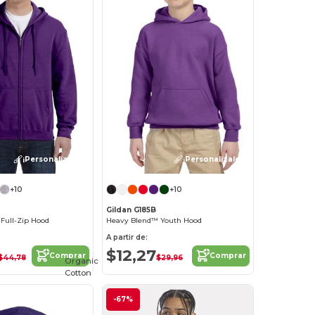
¡Personalízalo!
¡Personalízalo!
+10
+10
Gildan G185B
Full-Zip Hood
Heavy Blend™ Youth Hood
A partir de:
$12,27
Comprar
Comprar
$44,78
$29,96
Organic
Cotton
-67%