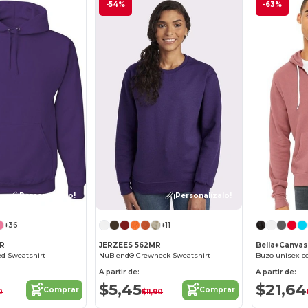
-54%
-63%
¡Personalízalo!
¡Personalízalo!
+36
+11
MR
JERZEES 562MR
Bella+Canvas
d Sweatshirt
NuBlend® Crewneck Sweatshirt
Buzo unisex co
A partir de:
A partir de:
$5,45
$21,64
Comprar
Comprar
0
$11,90