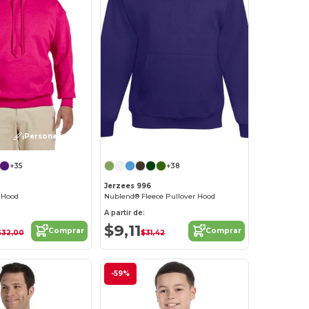
¡Personalízalo!
+35
+38
Jerzees 996
 Hood
Nublend® Fleece Pullover Hood
A partir de:
$9,11
Comprar
Comprar
$32,00
$31,42
-59%