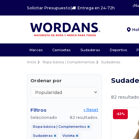
¡N
Solicitar Presupuesto
|
Entrega en 24-72h
Ho
Marcas
Camisetas
Sudaderas
Deportivo
P
Inicio
Ropa básica | Complementos
Sudaderas
Sudade
Ordenar por
82 resultado
Filtros
« Reset
-63%
Seleccionado
82 resultados.
Ropa básica | Complementos
Sudaderas
Violeta