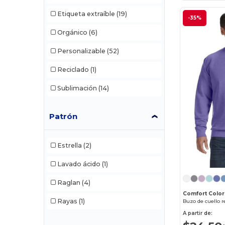
Etiqueta extraíble
(19)
-35%
Orgánico
(6)
Personalizable
(52)
Reciclado
(1)
Sublimación
(14)
Patrón
Estrella
(2)
Lavado ácido
(1)
Raglan
(4)
Comfort Color
Rayas
(1)
Buzo de cuello 
A partir de: