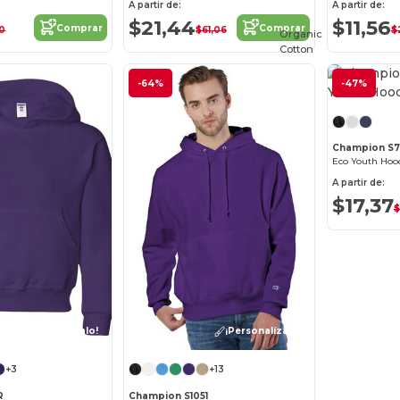
A partir de:
A partir de:
$21,44
$11,56
Comprar
Comprar
50
$61,06
$
Organic
Cotton
-64%
-47%
Champion S
Eco Youth Hoo
A partir de:
$17,37
$
¡Personalízalo!
¡Personalízalo!
+3
+13
R
Champion S1051