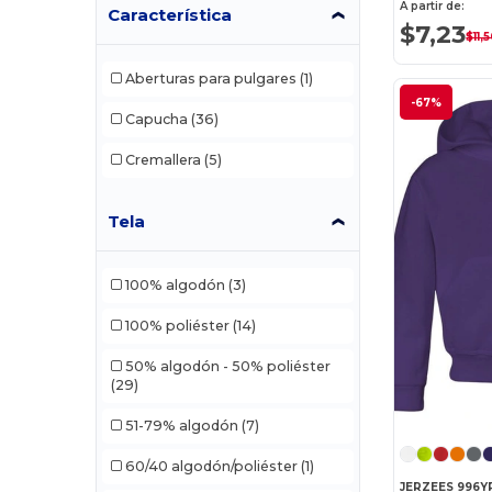
A partir de:
Característica
$7,23
$11,
Aberturas para pulgares
(1)
-67%
Capucha
(36)
Cremallera
(5)
Tela
100% algodón
(3)
100% poliéster
(14)
50% algodón - 50% poliéster
(29)
51-79% algodón
(7)
60/40 algodón/poliéster
(1)
JERZEES 996Y