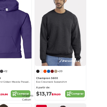
¡Personalízalo!
¡Personalízalo!
+12
+20
B
Champion S600
Sudadera Juvenil Gildan Mezcla Pesada Sin Cordón
Eco Crewneck Sweatshirt
A partir de:
$13,17
Comprar
Comprar
$29,96
$39,50
Organic
Cotton