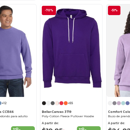
-70%
-51%
¡Personalízalo!
+12
+55
s CC1566
Bella+Canvas 3719
Comfort Colo
redondo para adulto
Poly-Cotton Fleece Pullover Hoodie
A partir de:
A partir de: