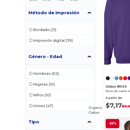
Método de impresión
Bordado
(21)
Impresión digital
(39)
Género - Edad
Hombres
(62)
Mujeres
(10)
Gildan 18000
Buzo de cuello 
Niños
(10)
A partir de:
$7,17
Unisex
(47)
$19,1
Organic
Cotton
Tipo
-65%