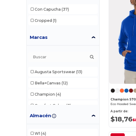
Con Capucha
(37)
Cropped
(1)
Marcas
Augusta Sportswear
(13)
Bella+Canvas
(12)
Champion
(4)
Champion S7
Eco Hooded Swea
Comfort Colors
(3)
A partir de:
Almacén
ComfortWash by Hanes
(1)
$18,76
$
Econscious
(1)
W1
(4)