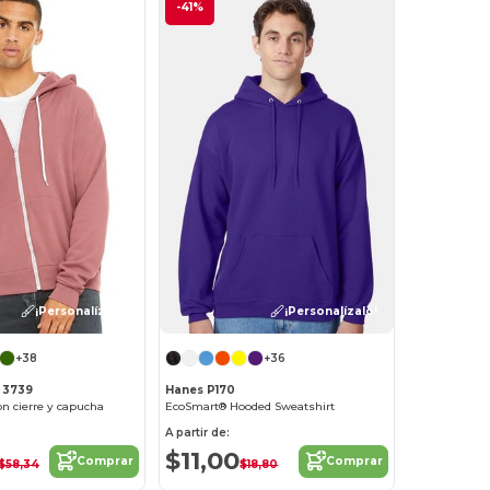
-41%
¡Personalízalo!
¡Personalízalo!
+38
+36
 3739
Hanes P170
n cierre y capucha
EcoSmart® Hooded Sweatshirt
A partir de:
$11,00
Comprar
Comprar
$58,34
$18,80