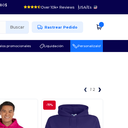
 80$
Over 10k+ Reviews
USA
/
Es
Buscar
Rastrear Pedido
los promocionales
Liquidación
¡Personalízalo!
1
2
-71%