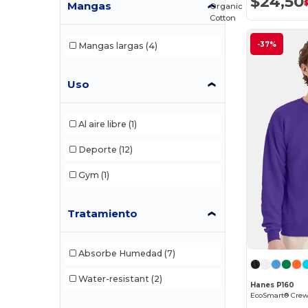
$24,50
Mangas
Organic
Cotton
-37%
Mangas largas
(4)
Uso
Al aire libre
(1)
Deporte
(12)
Gym
(1)
Tratamiento
Absorbe Humedad
(7)
Water-resistant
(2)
Hanes P160
EcoSmart® Crew