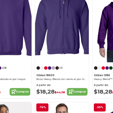
¡Personalízalo!
¡Personalízalo!
+28
+11
Gildan 18600
Gildan G186
redondo al por mayor
Buzo Heavy Blend con cierre al por mayor
Heavy Blend™ 
A partir de:
A partir de:
$18,28
$18,28
Comprar
Comprar
8
$44,78
-76%
-59%