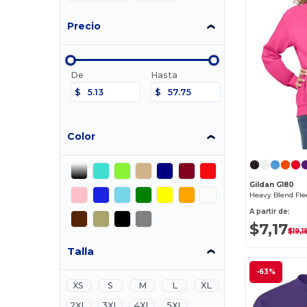
Precio
De
Hasta
$
$
Color
Gildan G180
Heavy Blend Fle
A partir de:
$7,17
$19,1
Talla
-63%
XS
S
M
L
XL
2XL
3XL
4XL
5XL