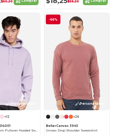
2
$18,25
Comprar
Comprar
$50,20
$59,20
-66%
¡Personalízalo!
¡Personalízalo!
+12
+26
S14001
Bella+Canvas 3945
Unisex Premium Pullover Hooded Sweatshirt
Unisex Drop Shoulder Sweatshirt