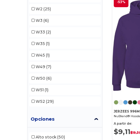
-53%
Gildan
(21)
W2
(25)
Hanes
(5)
W3
(6)
Holloway
(8)
W33
(2)
Jerzees
(6)
W35
(1)
Lane Seven
(2)
W45
(1)
Russell
(4)
W49
(7)
Russell Athletic
(2)
W50
(6)
W51
(1)
W52
(29)
JERZEES 996
NuBlend® Hoode
Opciones
A partir de:
$9,11
$19,3
Alto stock
(50)