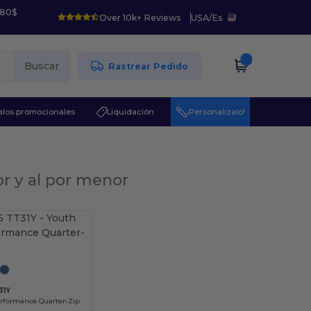
 80$
Over 10k+ Reviews
USA
/
Es
Buscar
Rastrear Pedido
los promocionales
Liquidación
¡Personalízalo!
or y al por menor
¡Personalízalo!
31Y
rformance Quarter-Zip