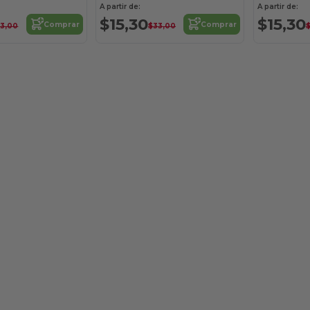
A partir de:
A partir de:
$15,30
$15,30
Comprar
Comprar
3,00
$33,00