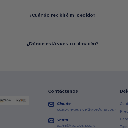
¿Cuándo recibiré mi pedido?
¿Dónde está vuestro almacén?
Contáctenos
Déj
Cliente
Cent
customerservice@wordans.com
Prec
Cami
Venta
sales@wordans.com
Tien