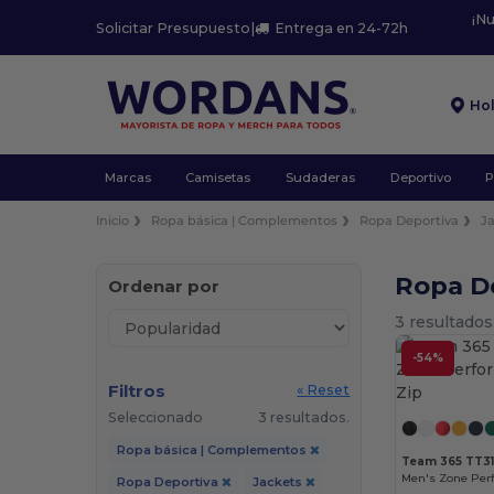
¡N
Solicitar Presupuesto
|
Entrega en 24-72h
Ho
Marcas
Camisetas
Sudaderas
Deportivo
P
Inicio
Ropa básica | Complementos
Ropa Deportiva
J
Ropa D
Ordenar por
3 resultados
-54%
Filtros
« Reset
Seleccionado
3 resultados.
Ropa básica | Complementos
Team 365 TT3
Men's Zone Per
Ropa Deportiva
Jackets