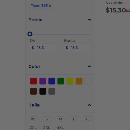
A partir de:
Team 365
$15,30
$3
Precio
De
Hasta
$
$
Color
Talla
XS
S
M
L
XL
2XL
3XL
4XL