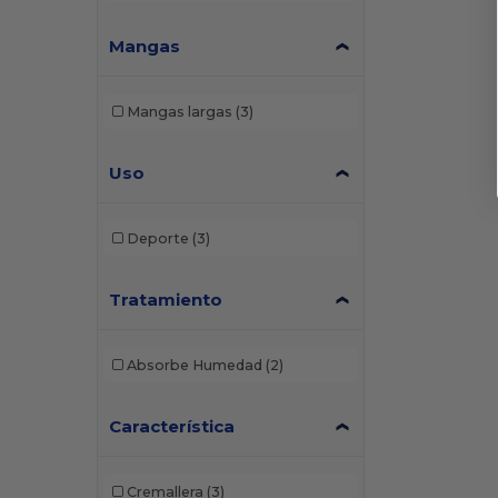
Spyder
(1)
Swannies Golf
(1)
Mangas
Team 365
(3)
Mangas largas
(3)
Uso
Deporte
(3)
Tratamiento
Absorbe Humedad
(2)
Característica
Cremallera
(3)