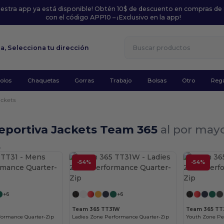
uestra app ya está disponible! Obtén 10$ de descuento en compras de
con el código APP10 – ¡Exclusivo en la app!
la,
Selecciona tu dirección
olos
Chaquetas
Gorras
Trabajo
Bolsas
Otro
Rega
ackets
eportiva Jackets Team 365
al por may
.
-54%
-54%
¡Personalízalo!
¡Personalízalo!
+6
+6
1
Team 365 TT31W
Team 365 TT
formance Quarter-Zip
Ladies Zone Performance Quarter-Zip
Youth Zone Pe