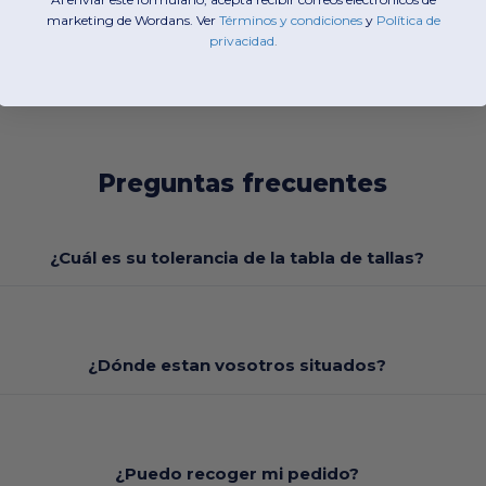
marketing de Wordans. Ver
​
Términos y condiciones
​
y
​
Política de
privacidad
.
Preguntas frecuentes
¿Cuál es su tolerancia de la tabla de tallas?
¿Dónde estan vosotros situados?
¿Puedo recoger mi pedido?