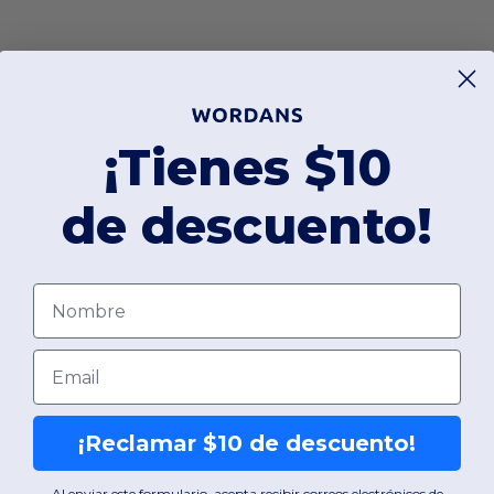
¡Tienes $10
de descuento!
Nombre
Email
¡Reclamar $10 de descuento!
Al enviar este formulario, acepta recibir correos electrónicos de