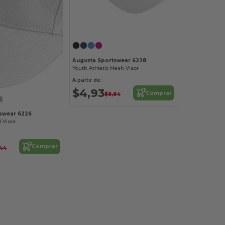
Augusta Sportswear 6228
Youth Athletic Mesh Visor
A partir de:
$4,93
Comprar
$8,84
swear 6226
l Visor
Comprar
,44