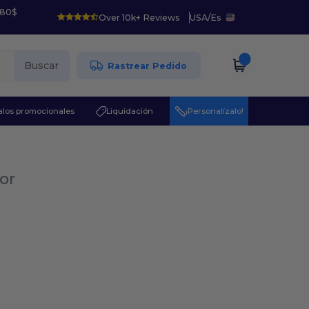
 80$
Over 10k+ Reviews
USA
/
Es
Buscar
Rastrear Pedido
los promocionales
Liquidación
¡Personalízalo!
or