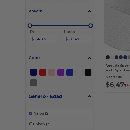
Precio
De
Hasta
$
$
Color
Augusta Sport
Youth Sport Twil
A partir de:
$6,47
$8
Género - Edad
Niños
(2)
Unisex
(3)