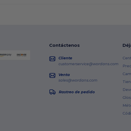
Contáctenos
Déj
Cliente
Cent
customerservice@wordans.com
Prec
Cami
Venta
sales@wordans.com
Tien
Dev
Rastreo de pedido
Glos
Mét
Cód