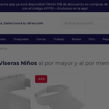
uestra app ya está disponible! Obtén 10$ de descuento en compras de
con el código APP10 – ¡Exclusivo en la app!
la,
Selecciona tu dirección
olos
Chaquetas
Gorras
Trabajo
Bolsas
Otro
Rega
Niños
Viseras Niños
al por mayor y al por men
.
-44%