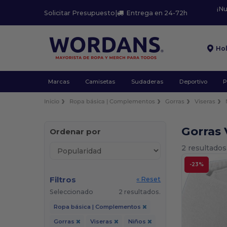
¡N
Solicitar Presupuesto
|
Entrega en 24-72h
Ho
Marcas
Camisetas
Sudaderas
Deportivo
P
Inicio
Ropa básica | Complementos
Gorras
Viseras
Gorras 
Ordenar por
2 resultados
-23%
Filtros
« Reset
Seleccionado
2 resultados.
Ropa básica | Complementos
Gorras
Viseras
Niños