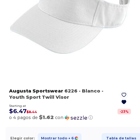
Augusta Sportswear
6226
- Blanco
-
Youth Sport Twill Visor
Starting at
$6.47
-
23
%
$8.44
$1.62
o 4 pagos de
con
ⓘ
Elegir color:
Mostrar todo
+ 6
Tabla de tallas