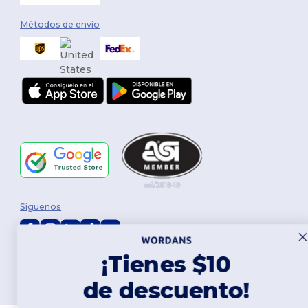
Métodos de envío
Síguenos
¡Tienes $10
2026. Todos los derechos reservados
Términos y Condiciones
|
Política de personalización
|
Política de
de descuento!
Privacidad
|
Política de Cookies
|
Mapa del sitio