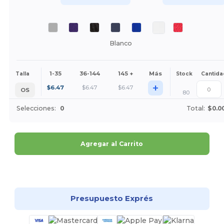
Blanco
1-35
36-144
145 +
Más
Talla
Stock
Cantida
+
$
6.47
$
6.47
$
6.47
OS
80
Selecciones:
0
Total:
$0.0
Agregar al Carrito
¡Personalízalo!
Presupuesto Exprés