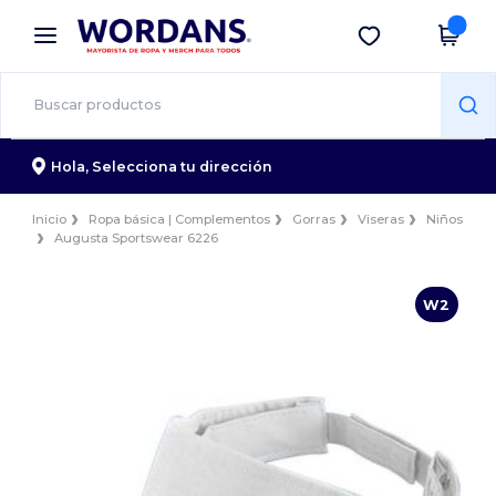
×
App de Wordans
Descargar app
¡Mejores precios en app!
Hola,
Selecciona tu dirección
Inicio
Ropa básica | Complementos
Gorras
Viseras
Niños
Augusta Sportswear 6226
W2