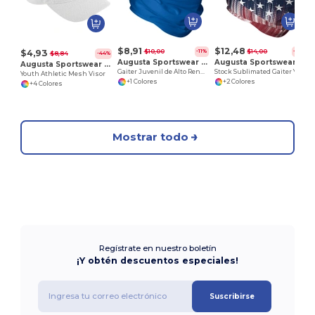
$8,91
$12,48
$4,93
$10,00
$14,00
-11%
-11%
$8,84
-44%
Augusta Sportswear 6824
Augusta Sportswear 223850
Augusta Sportswear 6228
Gaiter Juvenil de Alto Rendimiento
Stock Sublimated Gaiter Youth
Youth Athletic Mesh Visor
+1 Colores
+2 Colores
+4 Colores
Mostrar todo
Regístrate en nuestro boletín
¡Y obtén descuentos especiales!
Suscribirse