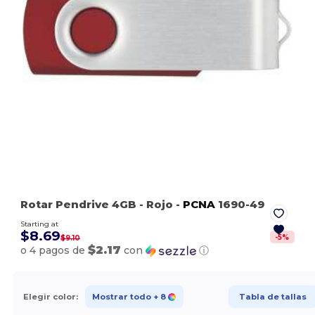
Rotar Pendrive 4GB
- Rojo
-
PCNA
1690-49
Starting at
$8.69
-
5
%
$9.10
$2.17
o 4 pagos de
con
ⓘ
Elegir color:
Mostrar todo
+ 8
Tabla de tallas