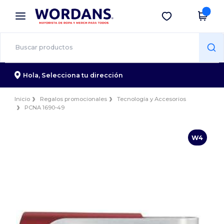
×
App de Wordans
Descargar app
¡Mejores precios en app!
Hola,
Selecciona tu dirección
Inicio
Regalos promocionales
Tecnología y Accesorios
PCNA 1690-49
W4