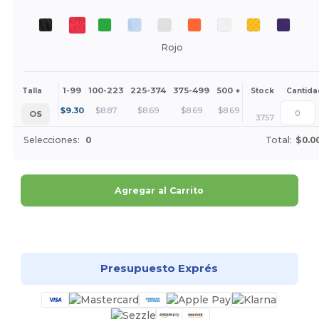
Rojo
1-99
100-223
225-374
375-499
500 +
Más
Talla
Stock
Cantida
+
$
9.30
$
8.87
$
8.69
$
8.69
$
8.69
OS
3757
Selecciones:
0
Total:
$0.0
Agregar al Carrito
¡Personalízalo!
Presupuesto Exprés