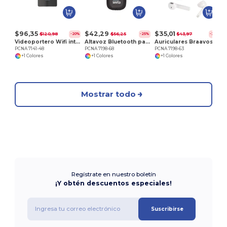
$96,35
$42,29
$35,01
$120,98
$56,25
$43,97
-20%
-25%
-20%
Videoportero Wifi inteligente
Altavoz Bluetooth para exteriores con Amazon Alexa
Auriculares Braavos True Wireless Auto Pair
PCNA 7141-48
PCNA 7198-68
PCNA 7198-63
+1 Colores
+1 Colores
+1 Colores
Mostrar todo
Regístrate en nuestro boletín
¡Y obtén descuentos especiales!
Suscribirse