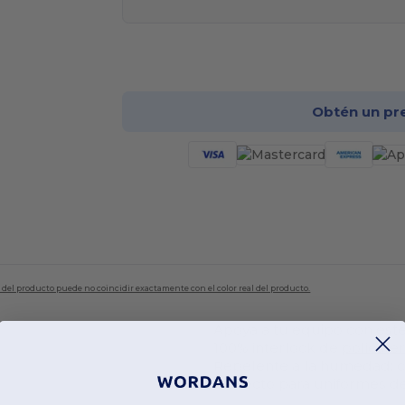
¡Pe
Obtén un pr
en del producto puede no coincidir exactamente con el color real del producto.
Apoya a tu equipo con est
100% interlock de
poliéste
Repelente a la humedad; ca
Perfecto para uniformes d