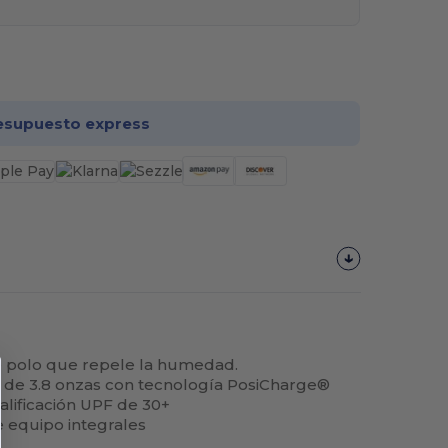
rsonalízalo!
esupuesto express
e polo que repele la humedad.
r
de 3.8 onzas con tecnología PosiCharge®
lificación UPF de 30+
e equipo integrales