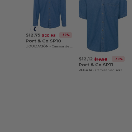
$12,75
-39%
$20,98
Port & Co SP10
LIQUIDACIÓN - Camisa de mezclilla de manga larga para hombre
$12,12
-39%
$19,98
Port & Co SP11
REBAJA - Camisa vaquera para hombre de valor