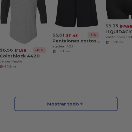
$9,35
$17,9
LIQUIDACI
$5,61
-51%
$11,48
Pantalones cortos de entrenamiento para mujer con entrepierna de 7 pulgadas que absorben la humedad
+5 Colores
Egotier 1423
$6,56
-45%
$11,98
+5 Colores
Colorblock 4420
Jersey Raglán
+6 Colores
Mostrar todo