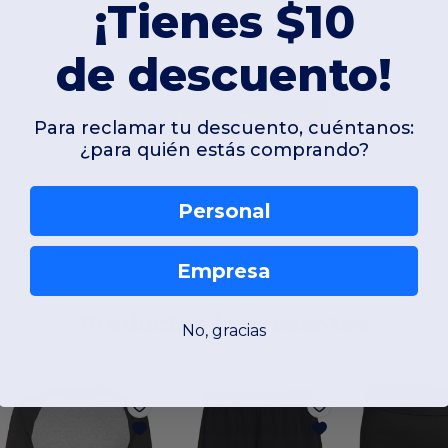
¡Tienes $10
de descuento!
Añadir un comentario
Para reclamar tu descuento, cuéntanos:
¿para quién estás comprando?
Personal
Empresa
Productos interesantes
No, gracias