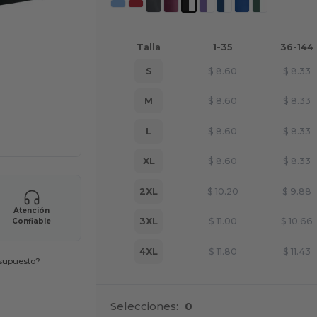
Talla
1-35
36-144
S
$
8.60
$
8.33
M
$
8.60
$
8.33
L
$
8.60
$
8.33
XL
$
8.60
$
8.33
2XL
$
10.20
$
9.88
Atención
3XL
$
11.00
$
10.66
Confiable
4XL
$
11.80
$
11.43
esupuesto?
Selecciones:
0