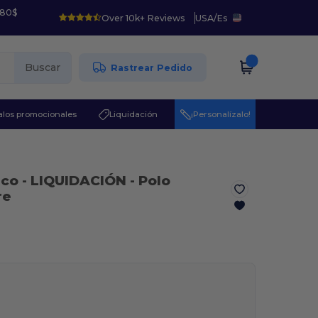
 80$
Over 10k+ Reviews
USA
/
Es
Buscar
Rastrear Pedido
los promocionales
Liquidación
¡Personalízalo!
nco
- LIQUIDACIÓN - Polo
re