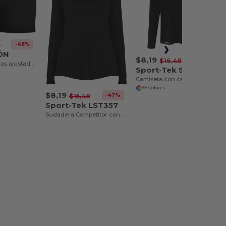
-48%
8
ÓN
$8,19
-50%
$16,48
Pantalones cortos ajustados para mujer con entrepierna de 2.5 pulgadas que absorben la humedad - Egotier 1232
Sport-Tek ST358
Camiseta con capucha para competidor hombre
+6 Colores
$8,19
-47%
$15,48
Sport-Tek LST357
Sudadera Competitor con cremallera de 1/4 para mujer