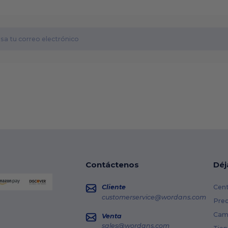
Contáctenos
Déj
Cliente
Cent
customerservice@wordans.com
Prec
Cami
Venta
sales@wordans.com