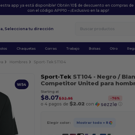
uestra app ya está disponible! Obtén 10$ de descuento en compras de
con el código APP10 – ¡Exclusivo en la app!
la,
Selecciona tu dirección
olos
Chaquetas
Gorras
Trabajo
Bolsas
Otro
Rega
va
Hombres
Sport-Tek ST104
Sport-Tek
ST104
- Negro / Bla
Competitor United para homb
W54
Starting at
$8.07
-
76
%
$32.95
$2.02
o 4 pagos de
con
ⓘ
Elegir color:
Mostrar todo
+ 8