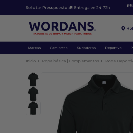
¡N
Solicitar Presupuesto
|
Entrega en 24-72h
Ho
Marcas
Camisetas
Sudaderas
Deportivo
P
Inicio
Ropa básica | Complementos
Ropa Deporti