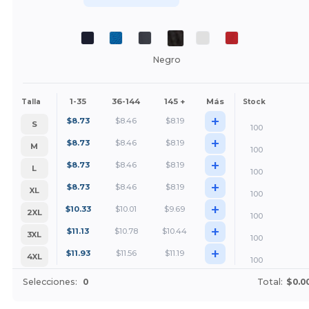
Negro
1-35
36-144
145 +
Más
Talla
Stock
+
$
8.73
$
8.46
$
8.19
S
100
+
$
8.73
$
8.46
$
8.19
M
100
+
$
8.73
$
8.46
$
8.19
L
100
+
$
8.73
$
8.46
$
8.19
XL
100
+
$
10.33
$
10.01
$
9.69
2XL
100
+
$
11.13
$
10.78
$
10.44
3XL
100
+
$
11.93
$
11.56
$
11.19
4XL
100
Selecciones:
0
Total:
$0.0