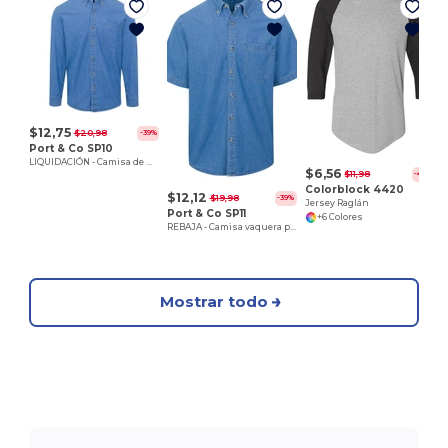
E
$12,75
$20,98
-39%
Port & Co SP10
LIQUIDACIÓN - Camisa de mezclilla de manga larga para hombre
$6,56
$11,98
-45%
Colorblock 4420
$12,12
$19,98
-39%
Jersey Raglán
Port & Co SP11
+6 Colores
REBAJA - Camisa vaquera para hombre de valor
Mostrar todo