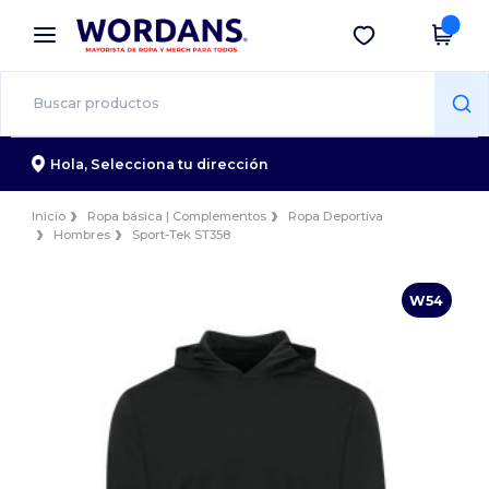
×
App de Wordans
Descargar app
¡Mejores precios en app!
Hola,
Selecciona tu dirección
Inicio
Ropa básica | Complementos
Ropa Deportiva
Hombres
Sport-Tek ST358
W54