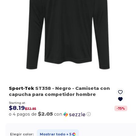
Sport-Tek
ST358
- Negro
- Camiseta con
capucha para competidor hombre
Starting at
$8.19
-
75
%
$32.95
$2.05
o 4 pagos de
con
ⓘ
Elegir color:
Mostrar todo
+ 5