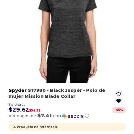
Spyder
S17980
- Black Jasper
- Polo de
mujer Mission Blade Collar
Starting at
$29.62
-
45
%
$54.32
$7.41
o 4 pagos de
con
ⓘ
⚠️ Producto no retornable