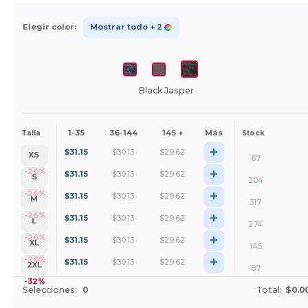
Elegir color:
Mostrar todo
+ 2
Black Jasper
1-35
36-144
145 +
Más
Talla
Stock
+
$
31.15
$
30.13
$
29.62
XS
67
+
-26%
$
31.15
$
30.13
$
29.62
S
204
+
-26%
$
31.15
$
30.13
$
29.62
M
317
+
-26%
$
31.15
$
30.13
$
29.62
L
274
+
-26%
$
31.15
$
30.13
$
29.62
XL
145
+
-26%
$
31.15
$
30.13
$
29.62
2XL
87
-32%
Selecciones:
0
Total:
$0.0