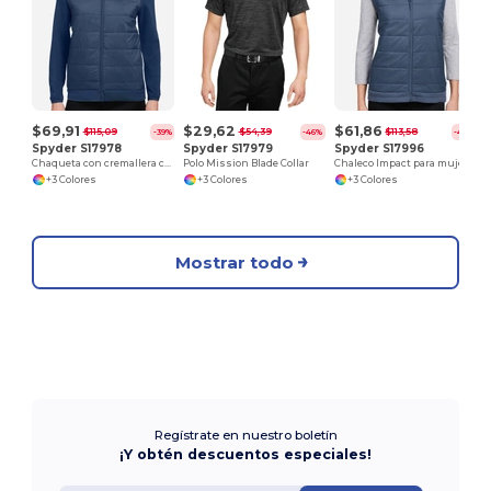
$69,91
$29,62
$61,86
$115,09
$54,39
$113,58
-39%
-46%
-46%
Spyder S17978
Spyder S17979
Spyder S17996
Chaqueta con cremallera completa Impact para mujer
Polo Mission Blade Collar
Chaleco Impact para mujer
+3 Colores
+3 Colores
+3 Colores
Mostrar todo
Regístrate en nuestro boletín
¡Y obtén descuentos especiales!