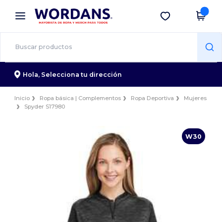
×
App de Wordans
Descargar app
¡Mejores precios en app!
Hola,
Selecciona tu dirección
Inicio
Ropa básica | Complementos
Ropa Deportiva
Mujeres
Spyder S17980
W30