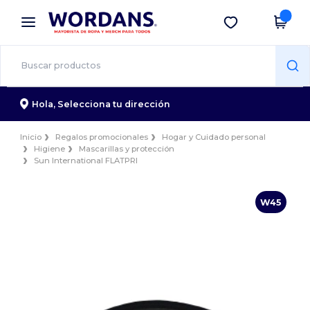
×
App de Wordans
Descargar app
¡Mejores precios en app!
Hola,
Selecciona tu dirección
Inicio
Regalos promocionales
Hogar y Cuidado personal
Higiene
Mascarillas y protección
Sun International FLATPRI
W45