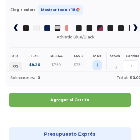
Elegir color:
Mostrar todo
+ 18
Athletic Blue/Black
1-35
36-144
145 +
Más
Talla
Stock
Cantida
+
$
8.26
$
7.80
$
7.34
OS
3
Selecciones:
0
Total:
$0.0
Agregar al Carrito
¡Personalízalo!
Presupuesto Exprés