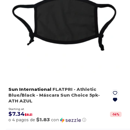
Sun International
FLATPRI
- Athletic
Blue/Black
- Máscara Sun Choice 5pk-
ATH AZUL
Starting at
$7.34
-
14
%
$8.51
$1.83
o 4 pagos de
con
ⓘ