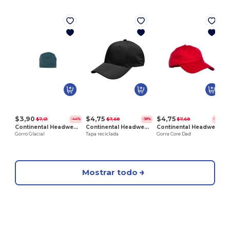
G
$3,90
$4,75
$4,75
$7,01
$7,68
$7,68
-44%
-38%
-38%
Continental Headwear 600
Continental Headwear C6003
Continental Headwear 1060
Gorro Glacial
Tapa reciclada
Gorra Core Dad
Mostrar todo