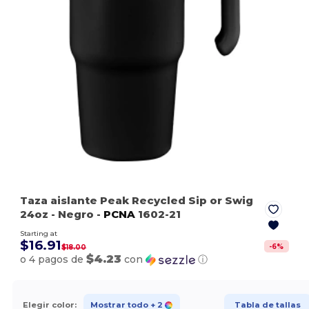
Taza aislante Peak Recycled Sip or Swig
24oz
- Negro
-
PCNA
1602-21
Starting at
$16.91
-
6
%
$18.00
$4.23
o 4 pagos de
con
ⓘ
Elegir color:
Mostrar todo
+ 2
Tabla de tallas