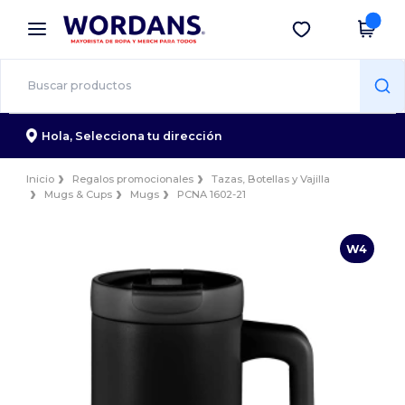
×
App de Wordans
Descargar app
¡Mejores precios en app!
Hola,
Selecciona tu dirección
Inicio
Regalos promocionales
Tazas, Botellas y Vajilla
Mugs & Cups
Mugs
PCNA 1602-21
W4