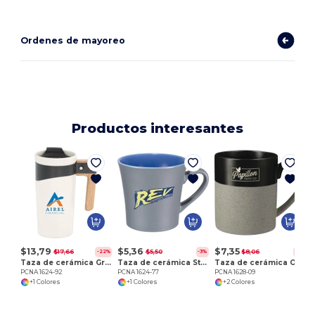
Ordenes de mayoreo
Productos interesantes
P
$13,79
$5,36
$7,35
$17,66
$5,50
$8,06
-22%
-3%
-9%
Taza de cerámica Grotto 16oz
Taza de cerámica Stormy 12oz
Taza de cerámica Otis 15oz
PCNA 1624-92
PCNA 1624-77
PCNA 1628-09
+1 Colores
+1 Colores
+2 Colores