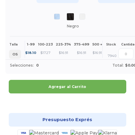
Negro
1-99
100-223
225-374
375-499
500 +
Más
Talla
Stock
Cantida
+
$
18.10
$
17.27
$
16.91
$
16.91
$
16.91
OS
7940
Selecciones:
0
Total:
$0.0
Agregar al Carrito
¡Personalízalo!
Presupuesto Exprés