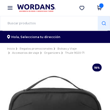
×
App de Wordans
Descargar app
¡Mejores precios en app!
Hola,
Selecciona tu dirección
Inicio
Regalos promocionales
Bolsas y Viaje
Accesorios de viaje
Organizers
Thule 9020-71
W4