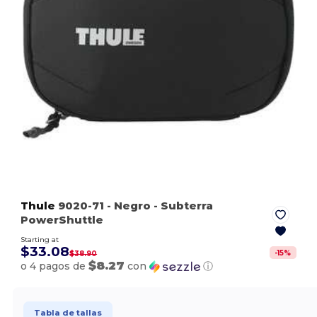
Thule
9020-71
- Negro
- Subterra
PowerShuttle
Starting at
$33.08
-
15
%
$38.90
$8.27
o 4 pagos de
con
ⓘ
Tabla de tallas