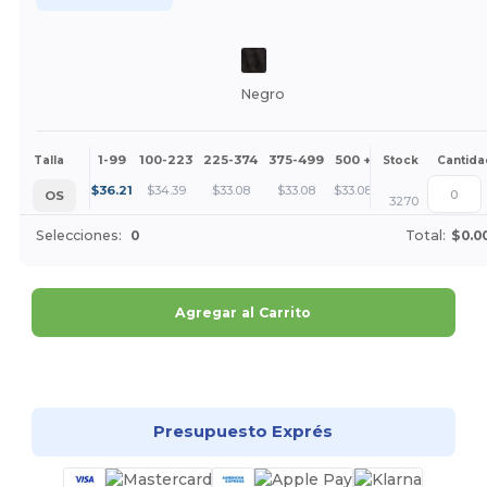
Negro
1-99
100-223
225-374
375-499
500 +
Más
Talla
Stock
Cantida
+
$
36.21
$
34.39
$
33.08
$
33.08
$
33.08
OS
3270
Selecciones:
0
Total:
$0.0
Agregar al Carrito
¡Personalízalo!
Presupuesto Exprés