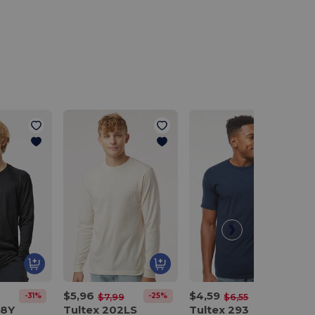
$5,96
$4,59
-31%
-25%
-30%
$7,99
$6,55
18Y
Tultex 202LS
Tultex 293