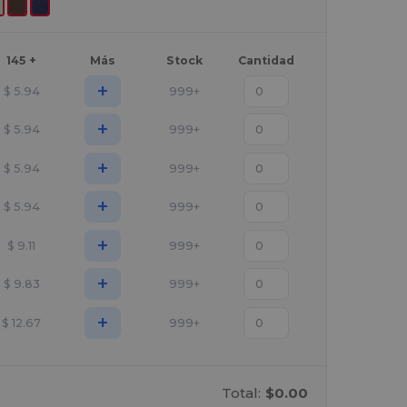
145 +
Más
Stock
Cantidad
+
$
5.94
999+
+
$
5.94
999+
+
$
5.94
999+
+
$
5.94
999+
+
$
9.11
999+
+
$
9.83
999+
+
$
12.67
999+
Total:
$0.00