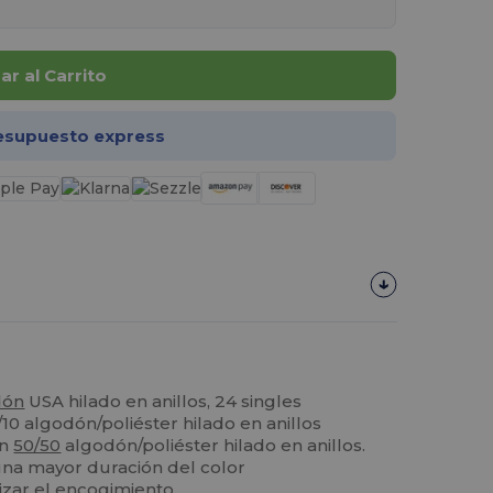
r al Carrito
esupuesto express
dón
USA hilado en anillos, 24 singles
/10 algodón/poliéster hilado en anillos
on
50/50
algodón/poliéster hilado en anillos.
una mayor duración del color
izar el encogimiento