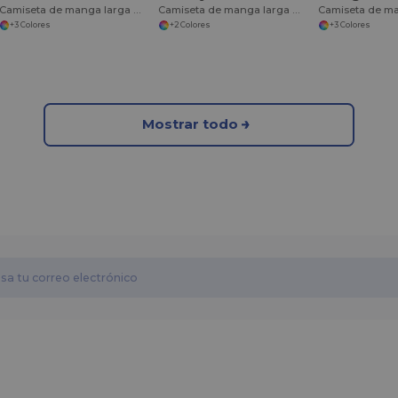
Camiseta de manga larga RegenX Cotton Underscrub
Camiseta de manga larga Team Issue Hydrolix
+3 Colores
+2 Colores
+3 Colores
Mostrar todo