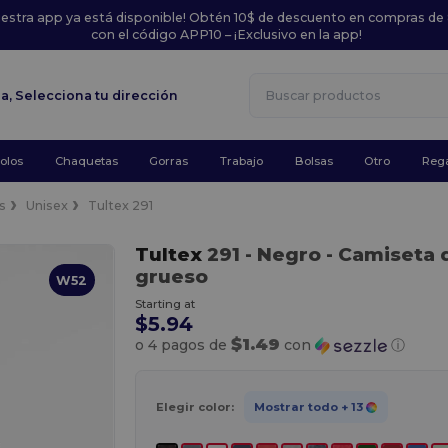
uestra app ya está disponible! Obtén 10$ de descuento en compras de
con el código APP10 – ¡Exclusivo en la app!
la,
Selecciona tu dirección
olos
Chaquetas
Gorras
Trabajo
Bolsas
Otro
Rega
s
Unisex
Tultex 291
Tultex
291
- Negro
- Camiseta 
grueso
W52
Starting at
$5.94
$1.49
o 4 pagos de
con
ⓘ
Elegir color:
Mostrar todo
+ 13