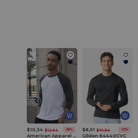
$10,34
$8,51
-18%
-21%
$12,64
$10,84
American Apparel BB453US
Gildan 64440CVC