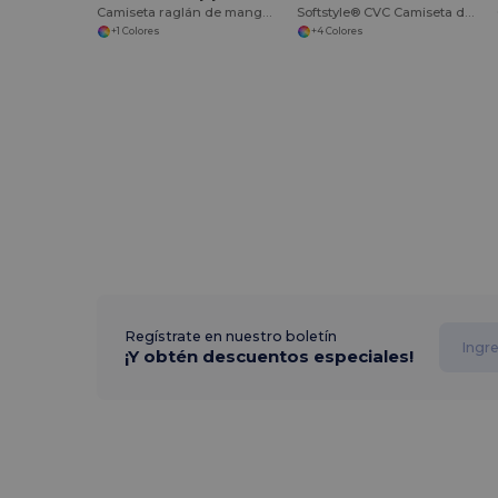
Camiseta raglán de manga tres cuartos 50/50 poliéster/algodón, fabricada en EE.UU
Softstyle® CVC Camiseta de manga larga
+1 Colores
+4 Colores
Regístrate en nuestro boletín
¡Y obtén descuentos especiales!