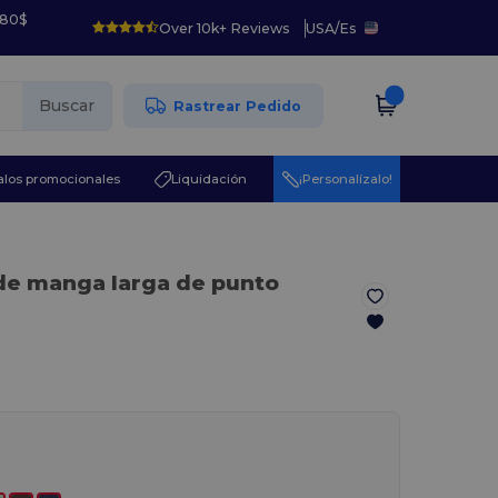
 80$
Over 10k+ Reviews
USA
/
Es
Buscar
Rastrear Pedido
los promocionales
Liquidación
¡Personalízalo!
de manga larga de punto