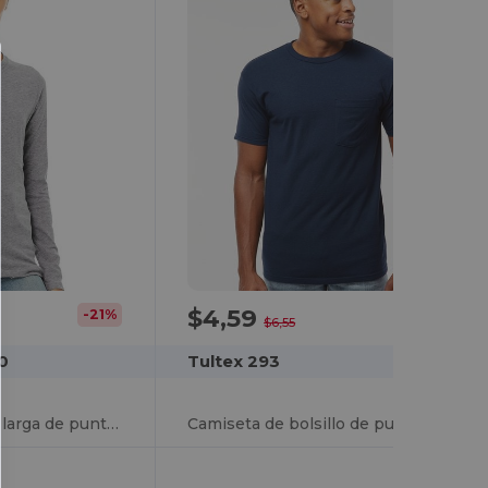
$4,59
-21%
-30%
$6,55
0
Tultex 293
Camiseta de manga larga de punto para mujer
Camiseta de bolsillo de punto grueso