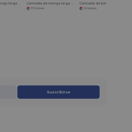
Camiseta de manga larga Youth Long Islander Performance
Camiseta de manga larga de punto fino
Camiseta de bolsillo de punto grueso
+13 Colores
+5 Colores
Suscribirse