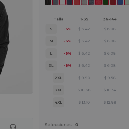
Talla
1-35
36-144
S
-6%
$
6.42
$
6.08
M
-6%
$
6.42
$
6.08
L
-6%
$
6.42
$
6.08
XL
-6%
$
6.42
$
6.08
2XL
$
9.90
$
9.58
3XL
$
10.68
$
10.34
4XL
$
13.10
$
12.88
e AQUÍ!
Selecciones:
0