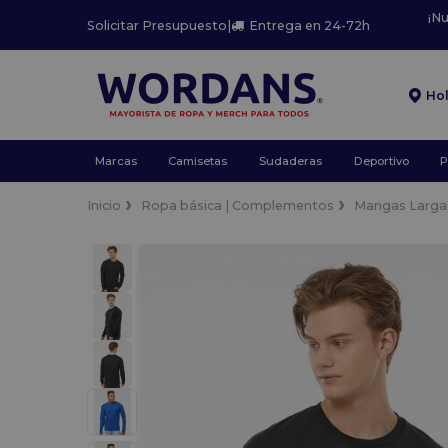
¡N
Solicitar Presupuesto
|
Entrega en 24-72h
Ho
Marcas
Camisetas
Sudaderas
Deportivo
P
Inicio
Ropa básica | Complementos
Mangas Larga