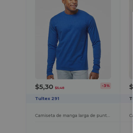
$5,30
-3%
$5,48
Tultex 291
T
Camiseta de manga larga de punto grueso