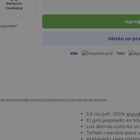
Atención
Confiable
Agrega
esupuesto?
Obtén un pr
en del producto puede no coincidir exactamente con el color real del producto.
5.5 oz./yd², 100%
algo
El gris jaspeado es 90
Los demás colores s
Teñido reactivo para 
Prelavado para minim