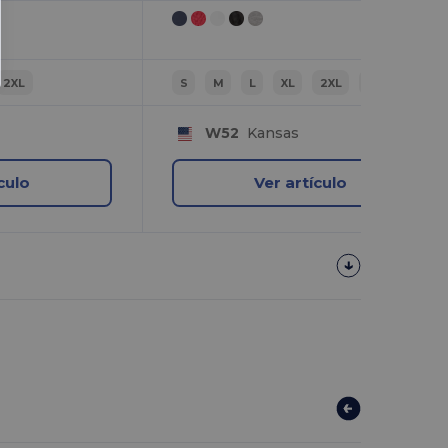
2XL
S
M
L
XL
2XL
3XL
W52
Kansas
culo
Ver artículo