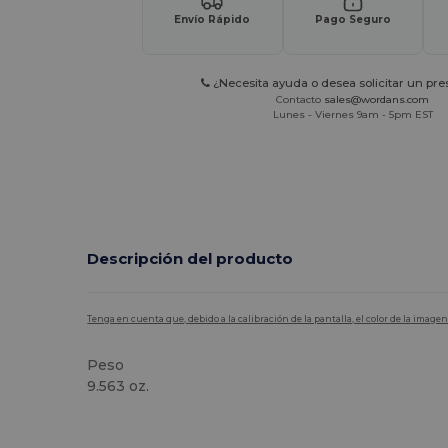
Envío Rápido
Pago Seguro
¿Necesita ayuda o desea solicitar un pr
Contacto
sales@wordans.com
Lunes - Viernes 9am - 5pm EST
Descripción del producto
Tenga en cuenta que, debido a la calibración de la pantalla, el color de la imag
Peso
9.563 oz.
Alto stock
Personalizable