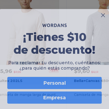
¡Tienes $10
de descuento!
Para reclamar tu descuento, cuéntanos:
¿para quién estás comprando?
$5,96
$9,60
-25%
$7,99
$12,11
Personal
ultex 202LS
Bella+Canvas 650
Empresa
Camiseta de manga larga de punto fino