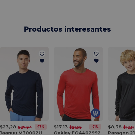
Productos interesantes
$23,28
$17,13
$8,38
-17%
-21%
$27,94
$21,58
$12,11
Jaanuu M30002U
Oakley FOA402992
Paragon 2