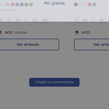
No, gracias
+5 Colores
XS
S
M
L
XL
2XL
S
M
L
XL
W52
Kansas
W32
Ver artículo
Ver artí
Añadir un comentario