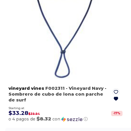
vineyard vines
F002311
- Vineyard Navy
-
Sombrero de cubo de lona con parche
de surf
Starting at
$33.28
-
17
%
$39.94
$8.32
o 4 pagos de
con
ⓘ