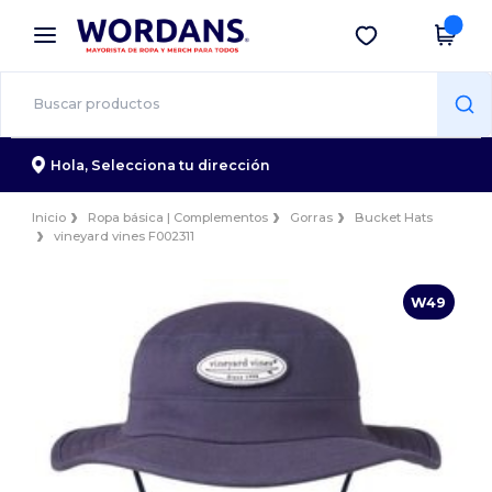
×
App de Wordans
Descargar app
¡Mejores precios en app!
Hola,
Selecciona tu dirección
Inicio
Ropa básica | Complementos
Gorras
Bucket Hats
vineyard vines F002311
W49