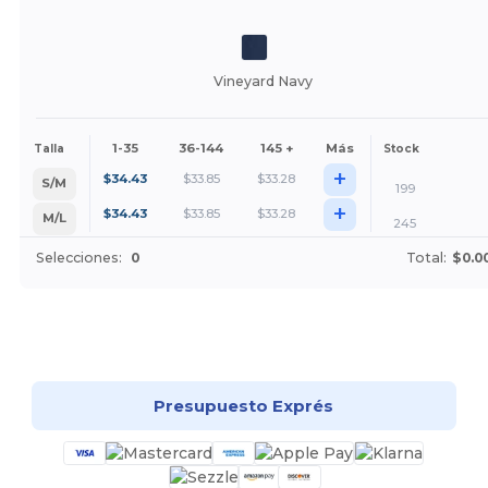
Vineyard Navy
1-35
36-144
145 +
Más
Talla
Stock
+
$
34.43
$
33.85
$
33.28
S/M
199
+
$
34.43
$
33.85
$
33.28
M/L
245
Selecciones:
0
Total:
$0.0
¡Personalízalo!
Presupuesto Exprés