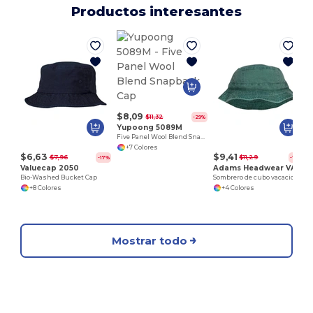
Productos interesantes
$8,09
$11,32
-29%
Yupoong 5089M
Five Panel Wool Blend Snapback Cap
+7 Colores
$6,63
$9,41
$7,96
$11,29
-17%
-17%
Valuecap 2050
Adams Headwear VA101
Bio-Washed Bucket Cap
Sombrero de cubo vacacional
+8 Colores
+4 Colores
Mostrar todo