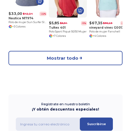
$33,00
$42,24
-22%
Nautica N17974
$5,85
$67,35
Polo de mujer Sun Surfer Slub
$6,54
$90,25
-11%
-25%
+3 Colores
Tultex 401
vineyard vines G001320
Polo Sport Piqué 50/50 Mujer
Polo de mujer Fanshell
+7 Colores
+4 Colores
Mostrar todo
Regístrate en nuestro boletín
¡Y obtén descuentos especiales!
Suscribirse