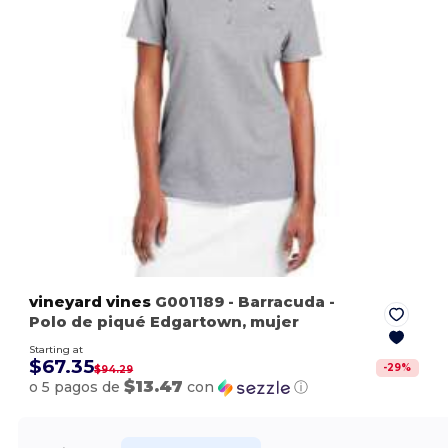
vineyard vines
G001189
- Barracuda
-
Polo de piqué Edgartown, mujer
Starting at
$67.35
-
29
%
$94.29
$13.47
o 5 pagos de
con
ⓘ