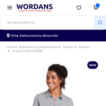
×
App de Wordans
Descargar app
¡Mejores precios en app!
Hola,
Selecciona tu dirección
Inicio
Ropa básica | Complementos
Camisas
Mujeres
vineyard vines G001189
W50