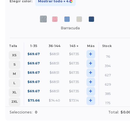
Elegir color:
Mostrar todo
+ 4
Barracuda
1-35
36-144
145 +
Más
Talla
Stock
+
$
69.67
$
68.51
$
67.35
XS
76
+
$
69.67
$
68.51
$
67.35
S
394
+
$
69.67
$
68.51
$
67.35
M
627
+
$
69.67
$
68.51
$
67.35
L
629
+
$
69.67
$
68.51
$
67.35
XL
385
+
$
75.66
$
74.40
$
73.14
2XL
175
Selecciones:
0
Total:
$0.0