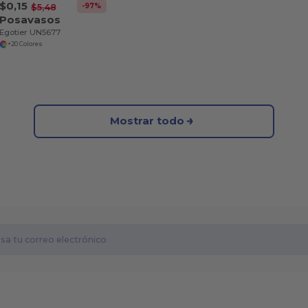
$0,15
-97%
$5,48
Posavasos
Egotier UN5677
+20 Colores
Mostrar todo