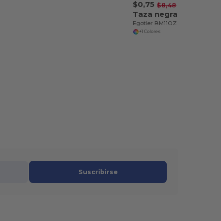
$0,75
-91%
$8,48
Taza negra de 11 oz
Egotier BM11OZ
+1 Colores
Suscribirse