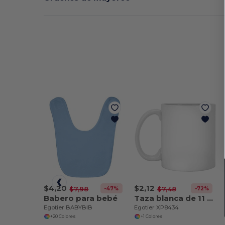
$4,20
$2,12
-47%
-72%
$7,98
$7,48
Babero para bebé
Taza blanca de 11 oz
Egotier BABYBIB
Egotier XP8434
+20 Colores
+1 Colores