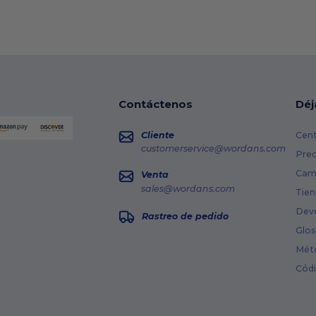
Contáctenos
Déj
Cliente
Cent
customerservice@wordans.com
Prec
Cami
Venta
sales@wordans.com
Tien
Dev
Rastreo de pedido
Glos
Mét
Cód