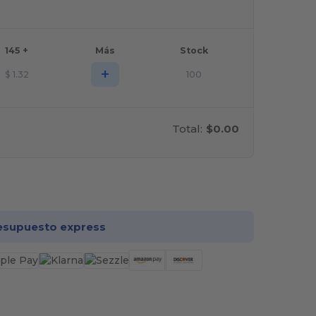
145 +
Más
Stock
+
$
1.32
100
Total:
$0.00
rsonalízalo!
esupuesto express