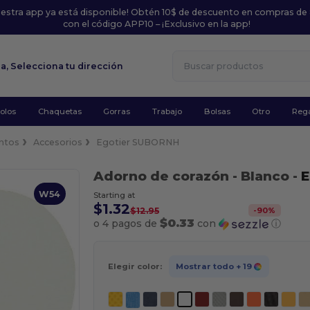
uestra app ya está disponible! Obtén 10$ de descuento en compras de
con el código APP10 – ¡Exclusivo en la app!
la,
Selecciona tu dirección
olos
Chaquetas
Gorras
Trabajo
Bolsas
Otro
Rega
entos
Accesorios
Egotier SUBORNH
Adorno de corazón
- Blanco
-
E
W54
Starting at
$1.32
-
90
%
$12.95
$0.33
o 4 pagos de
con
ⓘ
Elegir color:
Mostrar todo
+ 19