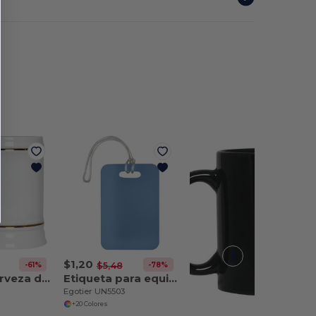
$1,20
-61%
-78%
$5,48
Jarra de cerveza de 22 onzas.
Etiqueta para equipaje
Egotier UN5503
+20 Colores