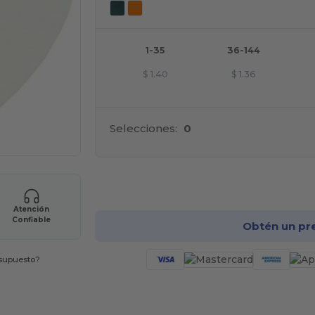
1-35
36-144
$
1.40
$
1.36
Selecciones:
0
¡Pe
Atención
Confiable
Obtén un pr
esupuesto?