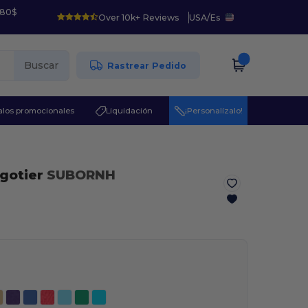
 80$
Over 10k+ Reviews
USA
/
Es
Buscar
Rastrear Pedido
los promocionales
Liquidación
¡Personalízalo!
gotier
SUBORNH