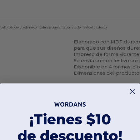
en del producto puede no coincidir exactamente con el color real del producto.
Elaborado con MDF durader
para que sus diseños duren
Impreso de forma vibrante
Se envía con un festivo co
Disponible en 4 formas: cír
Dimensiones del producto: 2
¡Tienes $10
Añadir un comentario
de descuento!