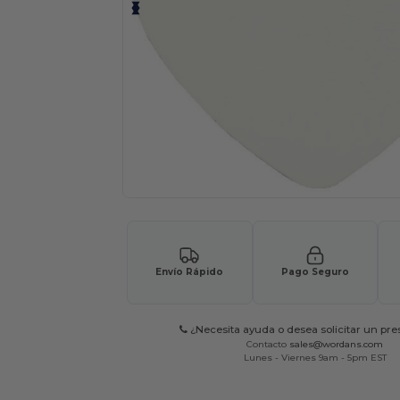
Envío Rápido
Pago Seguro
¿Necesita ayuda o desea solicitar un pr
Contacto
sales@wordans.com
Lunes - Viernes 9am - 5pm EST