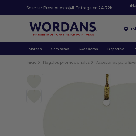
¡N
Solicitar Presupuesto
|
Entrega en 24-72h
Ho
Marcas
Camisetas
Sudaderas
Deportivo
P
Inicio
Regalos promocionales
Accesorios para Ev