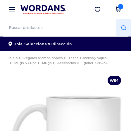
×
App de Wordans
Descargar app
¡Mejores precios en app!
Hola,
Selecciona tu dirección
Inicio
Regalos promocionales
Tazas, Botellas y Vajilla
Mugs & Cups
Mugs
Accesorios
Egotier XP8434
W54