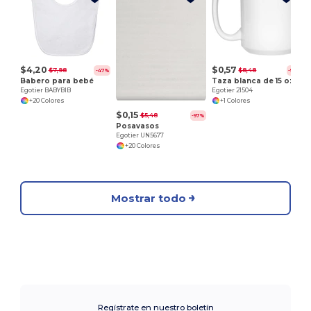
E
$4,20
$0,57
$7,98
$8,48
-47%
-93%
Babero para bebé
Taza blanca de 15 oz
Egotier BABYBIB
Egotier 21504
+20 Colores
+1 Colores
$0,15
$5,48
-97%
Posavasos
Egotier UN5677
+20 Colores
Mostrar todo
Regístrate en nuestro boletín