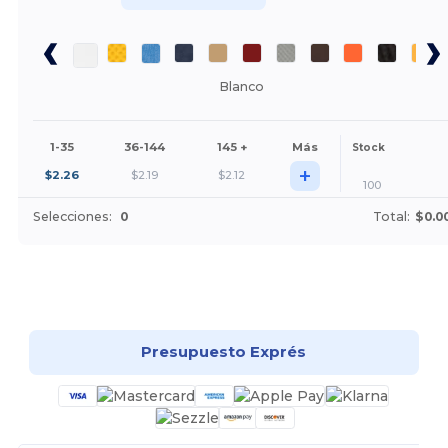
Blanco
1-35
36-144
145 +
Más
Stock
+
$
2.26
$
2.19
$
2.12
100
Selecciones:
0
Total:
$0.0
¡Personalízalo!
Presupuesto Exprés