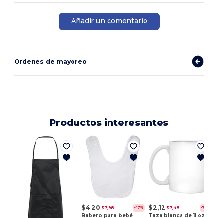
Añadir un comentario
Ordenes de mayoreo
Productos interesantes
E
$4,20
$2,12
$7,98
$7,48
-47%
-72%
Babero para bebé
Taza blanca de 11 oz