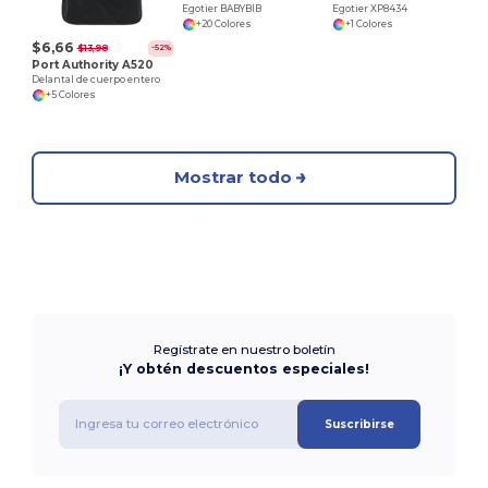
Egotier BABYBIB
Egotier XP8434
+20 Colores
+1 Colores
$6,66
$13,98
-52%
Port Authority A520
Delantal de cuerpo entero
+5 Colores
Mostrar todo
Regístrate en nuestro boletín
¡Y obtén descuentos especiales!
Suscribirse