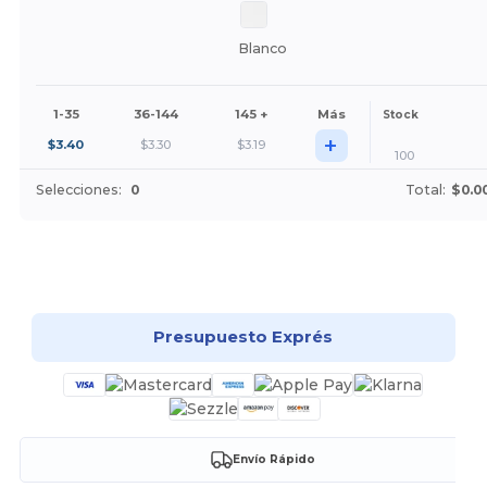
Blanco
1-35
36-144
145 +
Más
Stock
+
$
3.40
$
3.30
$
3.19
100
Selecciones:
0
Total:
$0.0
¡Personalízalo!
Presupuesto Exprés
Envío Rápido