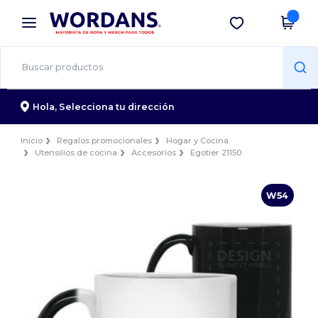
×
App de Wordans
Descargar app
¡Mejores precios en app!
Hola,
Selecciona tu dirección
Inicio
Regalos promocionales
Hogar y Cocina
Utensilios de cocina
Accesorios
Egotier 21150
W54