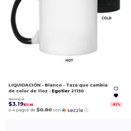
LIQUIDACIÓN
- Blanco
- Taza que cambia
de color de 11oz -
Egotier
21150
Starting at
$3.19
-
82
%
$17.95
$0.80
o 4 pagos de
con
ⓘ