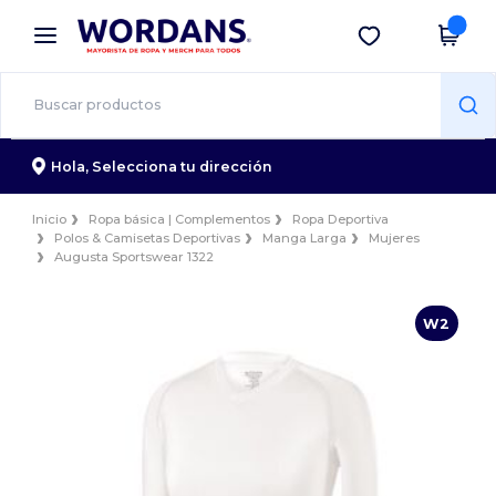
×
App de Wordans
Descargar app
¡Mejores precios en app!
Hola,
Selecciona tu dirección
Inicio
Ropa básica | Complementos
Ropa Deportiva
Polos & Camisetas Deportivas
Manga Larga
Mujeres
Augusta Sportswear 1322
W2