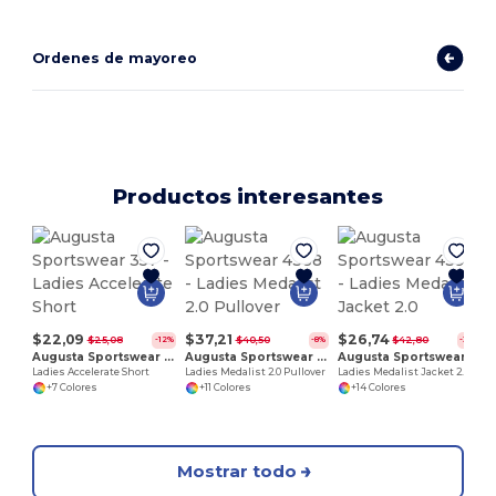
Ordenes de mayoreo
Productos interesantes
$22,09
$37,21
$26,74
$25,08
$40,50
$42,80
-12%
-8%
-38%
Augusta Sportswear 357
Augusta Sportswear 4388
Augusta Sportswear 4397
Ladies Accelerate Short
Ladies Medalist 2.0 Pullover
Ladies Medalist Jacket 2.0
+7 Colores
+11 Colores
+14 Colores
Mostrar todo