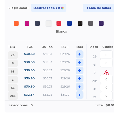
Elegir color:
Mostrar todo
+ 8
Tabla de tallas
Blanco
1-35
36-144
145 +
Más
Talla
Stock
Cantida
+
$
30.80
$
30.03
$
29.26
XS
29
+
$
30.80
$
30.03
$
29.26
S
41
+
$
30.80
$
30.03
$
29.26
M
0
+
$
30.80
$
30.03
$
29.26
L
283
+
$
30.80
$
30.03
$
29.26
XL
18
+
$
32.84
$
32.02
$
31.20
2XL
19
Selecciones:
0
Total:
$0.0