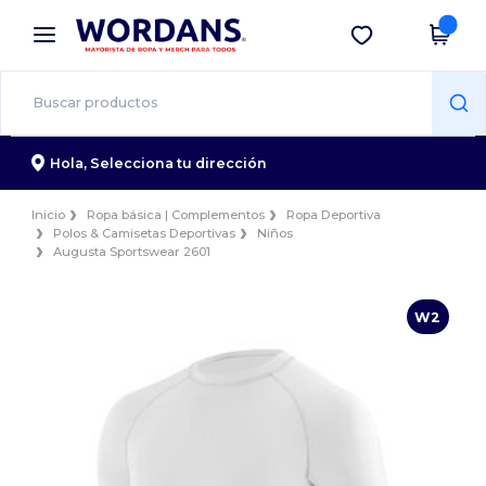
×
App de Wordans
Descargar app
¡Mejores precios en app!
Hola,
Selecciona tu dirección
Inicio
Ropa básica | Complementos
Ropa Deportiva
Polos & Camisetas Deportivas
Niños
Augusta Sportswear 2601
W2