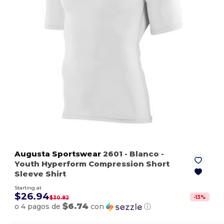
Augusta Sportswear
2601
- Blanco
-
Youth Hyperform Compression Short
Sleeve Shirt
Starting at
$26.94
-
13
%
$30.82
$6.74
o 4 pagos de
con
ⓘ