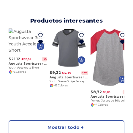
Productos interesantes
Y
$21,12
$22,54
-6%
Augusta Sportswear 356
Youth Accelerate Short
$9,32
+6 Colores
$12,90
-28%
Augusta Sportswear 361
Youth Sleeve Stripe Jersey
+12 Colores
$8,72
$11,04
-21%
Augusta Sportswear 424
Remera Jersey de Béisbol de manga corta para jóvenes
+4 Colores
Mostrar todo