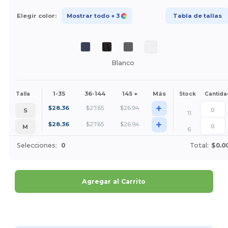
Elegir color:
Mostrar todo
+ 3
Tabla de tallas
Blanco
1-35
36-144
145 +
Más
Talla
Stock
Cantida
+
$
28.36
$
27.65
$
26.94
S
11
+
$
28.36
$
27.65
$
26.94
M
6
Selecciones:
0
Total:
$0.0
Agregar al Carrito
¡Personalízalo!