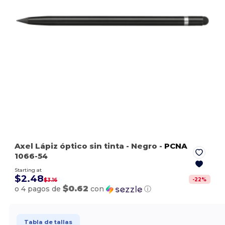
Axel Lápiz óptico sin tinta
- Negro
-
PCNA
1066-54
Starting at
$2.48
-
22
%
$3.16
$0.62
o 4 pagos de
con
ⓘ
Tabla de tallas