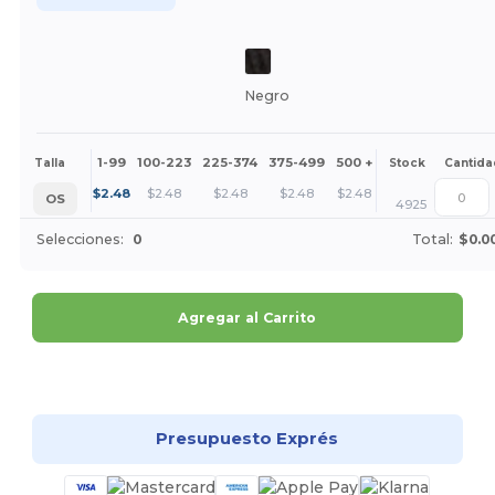
Negro
1-99
100-223
225-374
375-499
500 +
Más
Talla
Stock
Cantida
+
$
2.48
$
2.48
$
2.48
$
2.48
$
2.48
OS
4925
Selecciones:
0
Total:
$0.0
Agregar al Carrito
¡Personalízalo!
Presupuesto Exprés