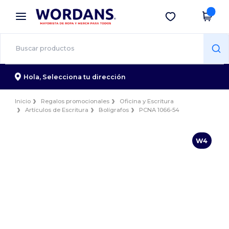
×
App de Wordans
Descargar app
¡Mejores precios en app!
Hola,
Selecciona tu dirección
Inicio
Regalos promocionales
Oficina y Escritura
Artículos de Escritura
Bolígrafos
PCNA 1066-54
W4