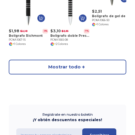
$2,51
Bolígrafo de gel de secado rápido Bamboo
PCNA 1066-50
+1 Colores
$1,98
$3,10
$2,18
$3,35
-9%
-7%
Bolígrafo Richmont
Bolígrafo doble Preston
PCNA 1067-15
PCNA 1065-08
+1 Colores
+2 Colores
Mostrar todo
Regístrate en nuestro boletín
¡Y obtén descuentos especiales!