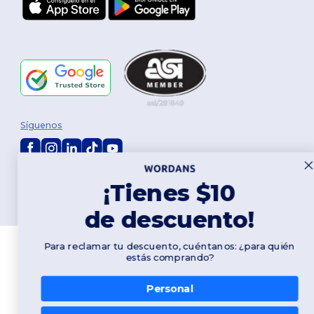
Síguenos
2026. Todos los derechos reservados
¡Tienes $10
Términos y Condiciones
|
Política de personalización
|
Política de
Privacidad
|
Política de Cookies
|
Mapa del sitio
de descuento!
Para reclamar tu descuento, cuéntanos: ¿para quién
estás comprando?
Personal