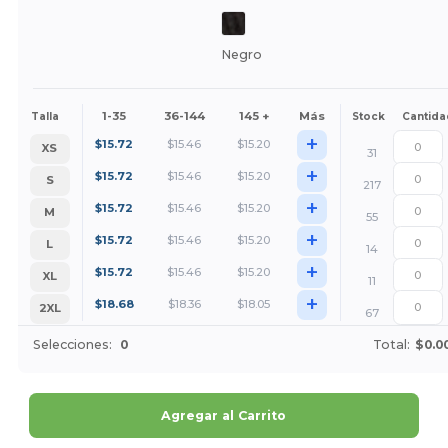
Negro
1-35
36-144
145 +
Más
Talla
Stock
Cantida
+
$
15.72
$
15.46
$
15.20
XS
31
+
$
15.72
$
15.46
$
15.20
S
217
+
$
15.72
$
15.46
$
15.20
M
55
+
$
15.72
$
15.46
$
15.20
L
14
+
$
15.72
$
15.46
$
15.20
XL
11
+
$
18.68
$
18.36
$
18.05
2XL
67
Selecciones:
0
Total:
$0.0
Agregar al Carrito