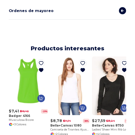
Ordenes de mayoreo
Productos interesantes
$7,41
$10,42
-29%
Badger 4166
$8,78
$27,59
Musculosa B-core
$14,14
$31,24
-38%
-12%
+3 Colores
Bella+Canvas 1080
Bella+Canvas 8750
Camiseta de Tirantes Ajustada para Mujer
Ladies' Sheer Mini Rib Long Sleeve V-Neck T-Shirt
+2 Colores
+4 Colores