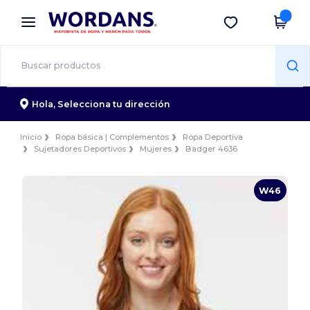
×
App de Wordans
Descargar app
¡Mejores precios en app!
Hola,
Selecciona tu dirección
Inicio
Ropa básica | Complementos
Ropa Deportiva
Sujetadores Deportivos
Mujeres
Badger 4636
W46