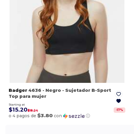
Badger
4636
- Negro
- Sujetador B-Sport
Top para mujer
Starting at
$15.20
-
17
%
$18.24
$3.80
o 4 pagos de
con
ⓘ