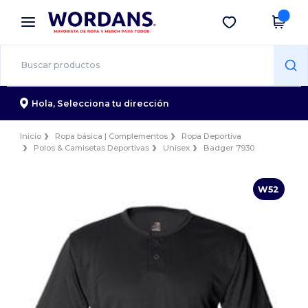
×
App de Wordans
Descargar app
¡Mejores precios en app!
Hola,
Selecciona tu dirección
Inicio
Ropa básica | Complementos
Ropa Deportiva
Polos & Camisetas Deportivas
Unisex
Badger 7930
W52