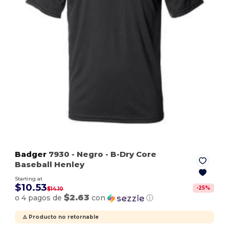
Badger
7930
- Negro
- B-Dry Core
Baseball Henley
Starting at
$10.53
-
25
%
$14.10
$2.63
o 4 pagos de
con
ⓘ
⚠️ Producto no retornable