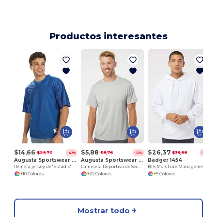
Productos interesantes
$14,66
$5,88
$26,37
$25,70
$8,76
$39,98
-43%
-33%
-34%
Augusta Sportswear 257
Augusta Sportswear 790
Badger 1454
Remera jersey de "estadio"
Camiseta Deportiva de Secado Rápido y Transpirable
BT5 Moisture Management Hooded Sweatshirt
+10 Colores
+22 Colores
+5 Colores
Mostrar todo