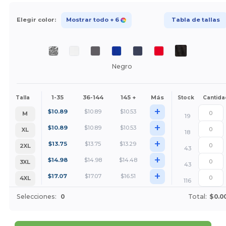
Elegir color:
Mostrar todo
+ 6
Tabla de tallas
Negro
1-35
36-144
145 +
Más
Talla
Stock
Cantida
+
$
10.89
$
10.89
$
10.53
M
19
+
$
10.89
$
10.89
$
10.53
XL
18
+
$
13.75
$
13.75
$
13.29
2XL
43
+
$
14.98
$
14.98
$
14.48
3XL
43
+
$
17.07
$
17.07
$
16.51
4XL
116
Selecciones:
0
Total:
$0.0