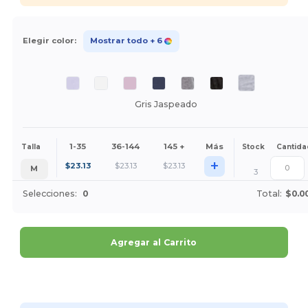
Elegir color:
Mostrar todo
+ 6
Gris Jaspeado
1-35
36-144
145 +
Más
Talla
Stock
Cantida
+
$
23.13
$
23.13
$
23.13
M
3
Selecciones:
0
Total:
$0.0
Agregar al Carrito
¡Personalízalo!