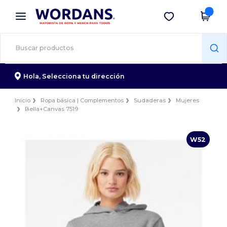
×
App de Wordans
Descargar app
¡Mejores precios en app!
Hola,
Selecciona tu dirección
Inicio
Ropa básica | Complementos
Sudaderas
Mujeres
Bella+Canvas 7519
W52