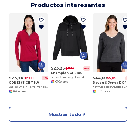
Productos interesantes
$23,25
$51,72
-55%
Champion CHP100
$23,76
$44,00
Ladies Gameday Hooded Sweatshirt
$29,00
$51,04
-18%
-14%
+3 Colores
CORE365 CE418W
Devon & Jones DG482W
Ladies Origin Performance Pique Quarter-Zip
New Classics® Ladies Charleston Pullover
+6 Colores
+3 Colores
Mostrar todo