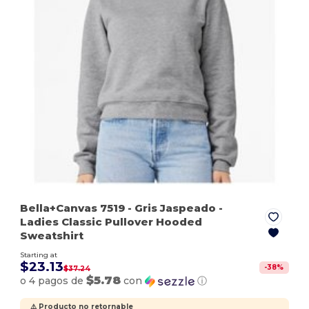
Bella+Canvas 7519
- Gris Jaspeado
-
Ladies Classic Pullover Hooded
Sweatshirt
Starting at
$23.13
-
38
%
$37.24
$5.78
o 4 pagos de
con
ⓘ
⚠️ Producto no retornable