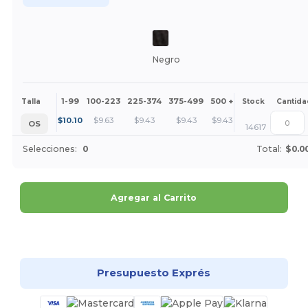
Negro
1-99
100-223
225-374
375-499
500 +
Más
Talla
Stock
Cantida
+
$
10.10
$
9.63
$
9.43
$
9.43
$
9.43
OS
14617
Selecciones:
0
Total:
$0.0
Agregar al Carrito
¡Personalízalo!
Presupuesto Exprés