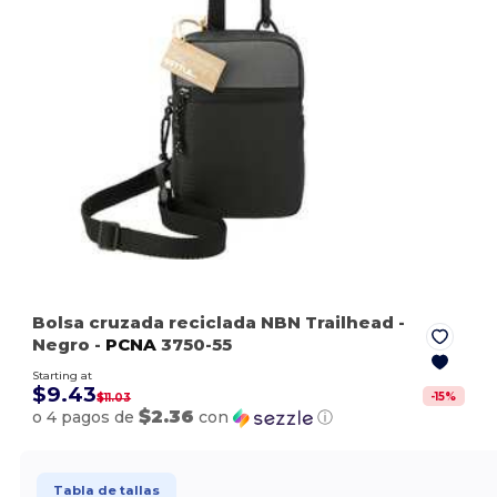
Bolsa cruzada reciclada NBN Trailhead
-
Negro
-
PCNA
3750-55
Starting at
$9.43
-
15
%
$11.03
$2.36
o 4 pagos de
con
ⓘ
Tabla de tallas