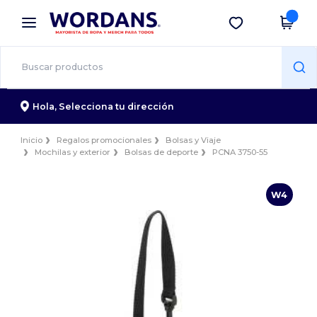
×
App de Wordans
Descargar app
¡Mejores precios en app!
Hola,
Selecciona tu dirección
Inicio
Regalos promocionales
Bolsas y Viaje
Mochilas y exterior
Bolsas de deporte
PCNA 3750-55
W4