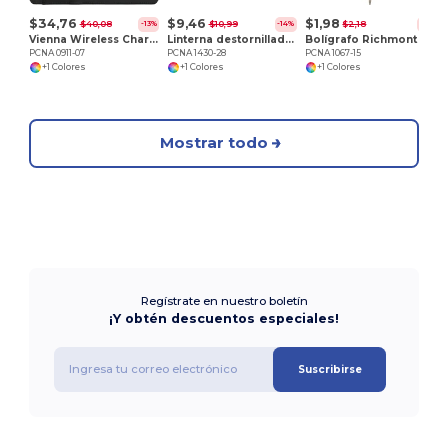
$34,76
$9,46
$1,98
$40,08
$10,99
$2,18
-13%
-14%
-9%
Vienna Wireless Charging Writing Pad FSC Mix Pape
Linterna destornillador Spidey 8 en 1
Bolígrafo Richmont
PCNA 0911-07
PCNA 1430-28
PCNA 1067-15
+1 Colores
+1 Colores
+1 Colores
Mostrar todo
Regístrate en nuestro boletín
¡Y obtén descuentos especiales!
Suscribirse