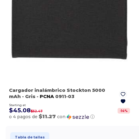
Cargador inalámbrico Stockton 5000
mAh
- Gris
-
PCNA
0911-03
Starting at
$45.08
-
14
%
$52.47
$11.27
o 4 pagos de
con
ⓘ
Tabla de tallas