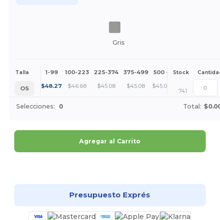
Gris
1-99
100-223
225-374
375-499
500 +
Más
Talla
Stock
Cantida
+
$
48.27
$
46.68
$
45.08
$
45.08
$
45.08
OS
741
Selecciones:
0
Total:
$0.0
Agregar al Carrito
¡Personalízalo!
Presupuesto Exprés