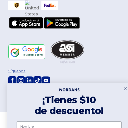
Síguenos
2026. Todos los derechos reservados
¡Tienes $10
Términos y Condiciones
|
Política de personalización
|
Política de
Privacidad
|
Política de Cookies
|
Mapa del sitio
de descuento!
Nombre