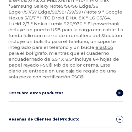
8/8Plus/X/XS/XS Max/XR/11/11 Pro/11 Pro Max
*Samsung Galaxy Note5/S6/S6 Edge/S6
Edge+/S7/S7 Edge/S8/S8+/S9/S9+/Note 9 * Google
Nexus 5/6/7 * HTC Droid DNA, 8X * LG G3/G4,
Lucid 2/3 * Nokia Lumia 920/930 *. El powerbank
incluye un puerto USB para la carga con cable. La
funda folio con cierre de cremallera del Stockton
incluye un bolsillo para el teléfono, un soporte
integrado para el teléfono y un bucle
elástico
para el bolígrafo, mientras que el cuaderno
encuadernado de 5,5'' X 8,5'' incluye 64 hojas de
papel rayado FSC® Mix de color crema. Este
diario se entrega en una caja de regalo de una
sola pieza con certificación FSC®.
Descubre otros productos
Reseñas de Clientes del Producto