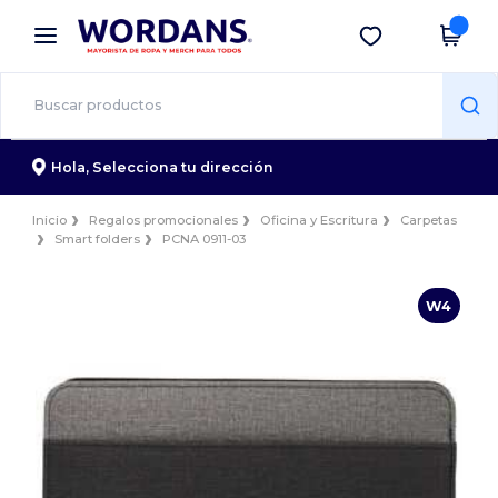
×
App de Wordans
Descargar app
¡Mejores precios en app!
Hola,
Selecciona tu dirección
Inicio
Regalos promocionales
Oficina y Escritura
Carpetas
Smart folders
PCNA 0911-03
W4