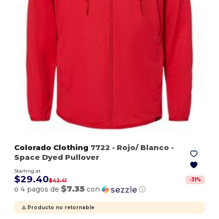
Colorado Clothing
7722
- Rojo/ Blanco
-
Space Dyed Pullover
Starting at
$29.40
-
31
%
$42.41
$7.35
o 4 pagos de
con
ⓘ
⚠️ Producto no retornable