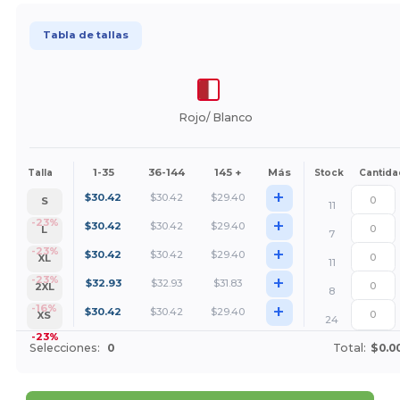
Tabla de tallas
Rojo/ Blanco
1-35
36-144
145 +
Más
Talla
Stock
Cantida
+
$
30.42
$
30.42
$
29.40
S
11
+
-23%
$
30.42
$
30.42
$
29.40
L
7
+
-23%
$
30.42
$
30.42
$
29.40
XL
11
+
-23%
$
32.93
$
32.93
$
31.83
2XL
8
+
-16%
$
30.42
$
30.42
$
29.40
XS
24
-23%
Selecciones:
0
Total:
$0.0