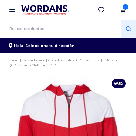
×
App de Wordans
Descargar app
¡Mejores precios en app!
Hola,
Selecciona tu dirección
Inicio
Ropa básica | Complementos
Sudaderas
Unisex
Colorado Clothing 7722
W52