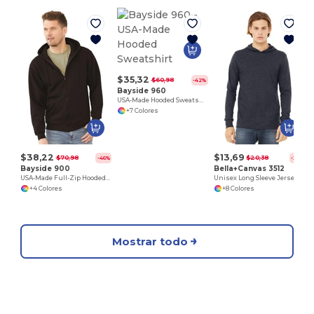
$35,32
$60,98
-42%
Bayside 960
USA-Made Hooded Sweatshirt
+7 Colores
$38,22
$13,69
$70,98
$20,38
-46%
-33%
Bayside 900
Bella+Canvas 3512
USA-Made Full-Zip Hooded Sweatshirt
Unisex Long Sleeve Jersey Hooded T-Shirt
+4 Colores
+8 Colores
Mostrar todo