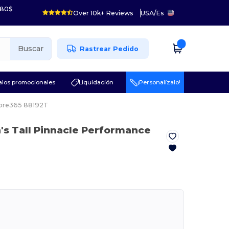
 80$
Over 10k+ Reviews
USA
/
Es
Buscar
Rastrear Pedido
los promocionales
Liquidación
¡Personalízalo!
ore365 88192T
's Tall Pinnacle Performance