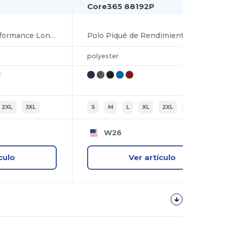
Core365 88192P
Men's Pinnacle Performance Long-Sleeve Piqué Polo
Polo Piqué de Rendimiento con Bolsillo para Adultos
polyester
2XL
3XL
S
M
L
XL
2XL
3XL
W26
culo
Ver artículo