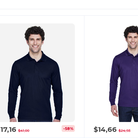
Personalízalo!
17,16
$14,66
-58%
$41,00
$24,93