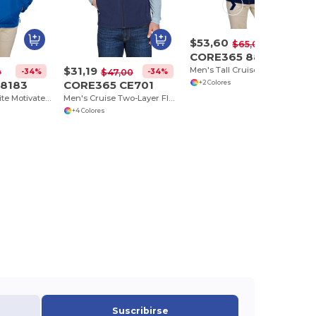
$53,60
-18%
$65,00
CORE365 88184T
$31,19
Men's Tall Cruise Two-Layer Fleece Bonded Soft Shell Jacket
-34%
-34%
0
$47,00
8183
CORE365 CE701
+2 Colores
Men's Techno Lite Motivate Unlined Lightweight Jacket
Men's Cruise Two-Layer Fleece Bonded Soft Shell Vest
+4 Colores
Suscribirse