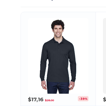
¡
$17,16
$
-39%
$28,00