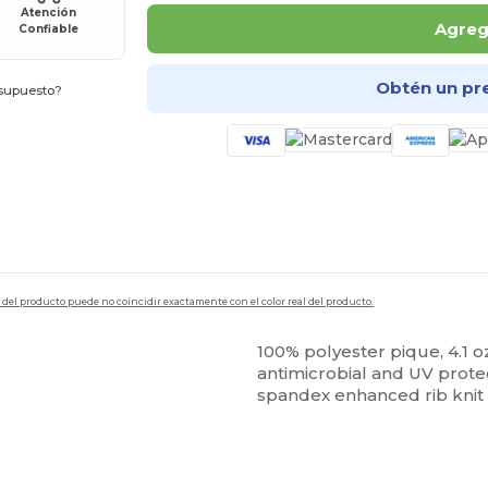
Atención
Agrega
Confiable
Obtén un pr
esupuesto?
en del producto puede no coincidir exactamente con el color real del producto.
100% polyester pique, 4.1 o
antimicrobial and UV protec
spandex enhanced rib knit 