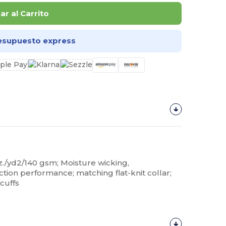
r al Carrito
esupuesto express
z./yd2/140 gsm; Moisture wicking,
tion performance; matching flat-knit collar;
cuffs