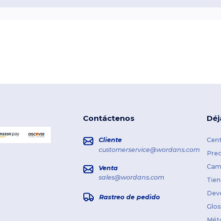
Contáctenos
Déj
Cliente
Cent
customerservice@wordans.com
Prec
Cami
Venta
sales@wordans.com
Tien
Dev
Rastreo de pedido
Glos
Mét