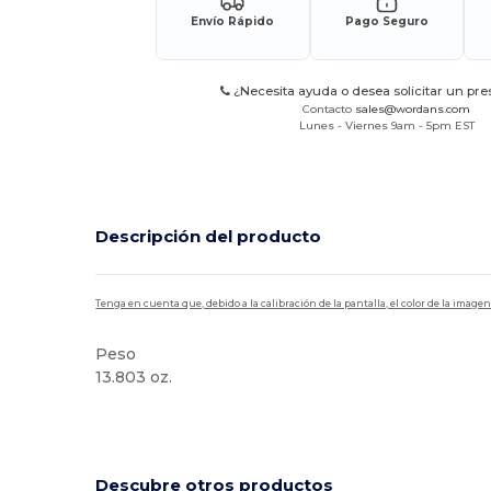
Envío Rápido
Pago Seguro
¿Necesita ayuda o desea solicitar un pr
Contacto
sales@wordans.com
Lunes - Viernes 9am - 5pm EST
Descripción del producto
Tenga en cuenta que, debido a la calibración de la pantalla, el color de la imag
Peso
13.803 oz.
Alto stock
Descubre otros productos