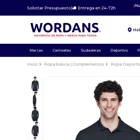
¡N
Solicitar Presupuesto
|
Entrega en 24-72h
Ho
Marcas
Camisetas
Sudaderas
Deportivo
P
Inicio
Ropa básica | Complementos
Ropa Deporti