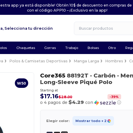
uestra app ya está disponible! Obtén 10$ de descuento en compras de
con el código APP10 – ¡Exclusivo en la app!
la,
Selecciona tu dirección
olos
Chaquetas
Gorras
Trabajo
Bolsas
Otro
Rega
va
Polos & Camisetas Deportivas
Manga Larga
Hombres
C
Core365
88192T
- Carbón
- Men
Long-Sleeve Piqué Polo
W50
Starting at
$17.16
-
39
%
$28.00
$4.29
o 4 pagos de
con
ⓘ
Elegir color:
Mostrar todo
+ 2