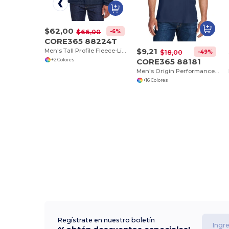
$62,00
-6%
$66,00
CORE365 88224T
$9,21
Men's Tall Profile Fleece-Lined All-Season Jacket
-49%
$18,00
CORE365 88181
+2 Colores
Men's Origin Performance Piqué Polo
+16 Colores
Regístrate en nuestro boletín