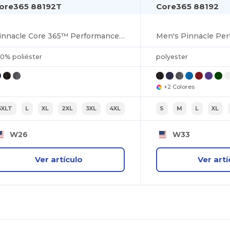
ore365 88192T
Core365 88192
Pinnacle Core 365™ Performance Long Sleeve Pique Polos
00% poliéster
polyester
+2 Colores
6XLT
L
XL
2XL
3XL
4XL
S
M
L
XL
W26
W33
Ver artículo
Ver artí