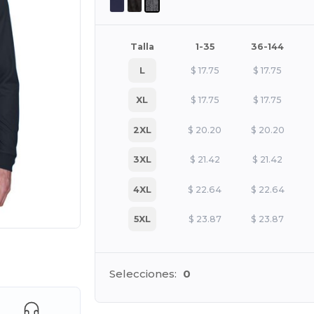
Talla
1-35
36-144
L
$
17.75
$
17.75
XL
$
17.75
$
17.75
2XL
$
20.20
$
20.20
3XL
$
21.42
$
21.42
4XL
$
22.64
$
22.64
5XL
$
23.87
$
23.87
ara tus productos
Selecciones:
0