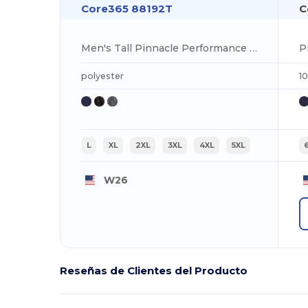
Core365 88192T
C
Men's Tall Pinnacle Performance Long-Sleeve Piqué Polo
polyester
1
L
XL
2XL
3XL
4XL
5XL
W26
Reseñas de Clientes del Producto