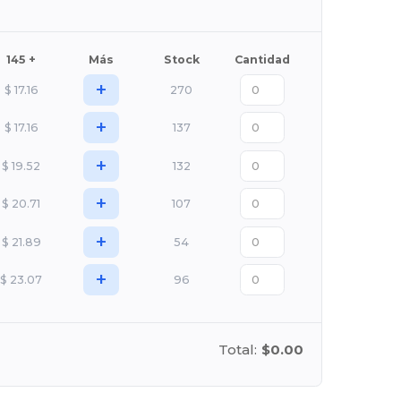
145 +
Más
Stock
Cantidad
+
$
17.16
270
+
$
17.16
137
+
$
19.52
132
+
$
20.71
107
+
$
21.89
54
+
$
23.07
96
Total:
$0.00