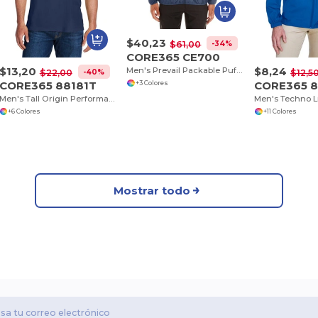
$40,23
-34%
$61,00
CORE365 CE700
$13,20
$8,24
Men's Prevail Packable Puffer Jacket
-40%
$22,00
$12,5
CORE365 88181T
CORE365 8
+3 Colores
Men's Tall Origin Performance Piqué Polo
+6 Colores
+11 Colores
Mostrar todo