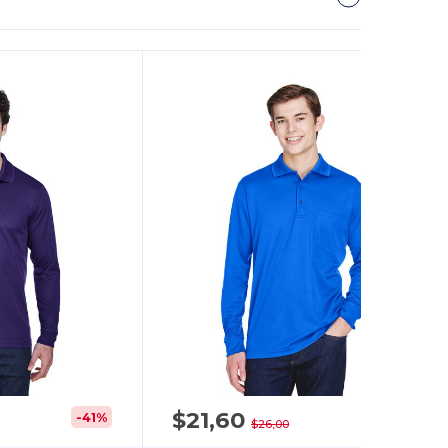
$21,60
-41%
-17%
$26,00