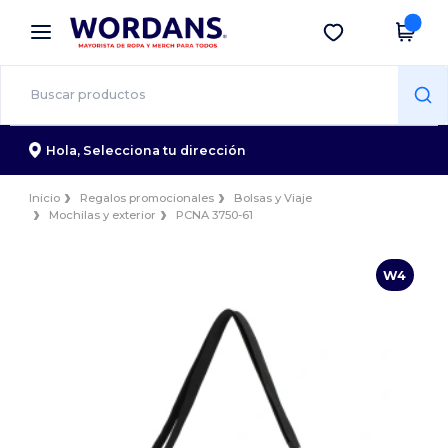
×
App de Wordans
Descargar app
¡Mejores precios en app!
Hola,
Selecciona tu dirección
Inicio
Regalos promocionales
Bolsas y Viaje
Mochilas y exterior
PCNA 3750-61
W4