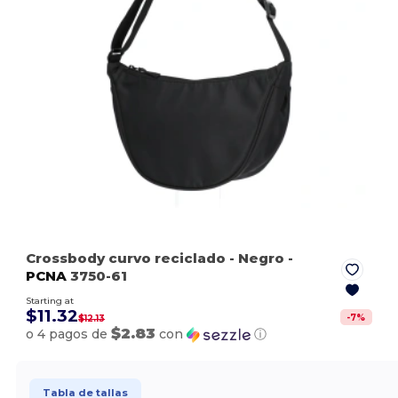
Crossbody curvo reciclado
- Negro
-
PCNA
3750-61
Starting at
$11.32
-
7
%
$12.13
$2.83
o 4 pagos de
con
ⓘ
Tabla de tallas