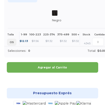
Negro
1-99
100-223
225-374
375-499
500 +
Más
Talla
Stock
Cantida
+
$
12.13
$
11.56
$
11.32
$
11.32
$
11.32
OS
4345
Selecciones:
0
Total:
$0.0
Agregar al Carrito
¡Personalízalo!
Presupuesto Exprés