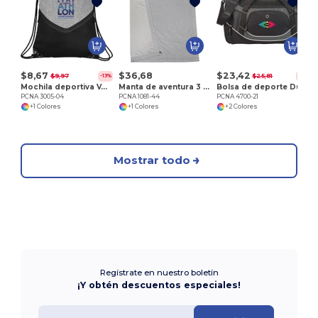
P
$8,67
$36,68
$23,42
$9,97
$25,81
-13%
-9%
Mochila deportiva Voyager con cordón
Manta de aventura 3 en 1
Bolsa de deporte Dunes 21" Deluxe
PCNA 3005-04
PCNA 1081-44
PCNA 4700-21
+1 Colores
+1 Colores
+2 Colores
Mostrar todo
Regístrate en nuestro boletín
¡Y obtén descuentos especiales!