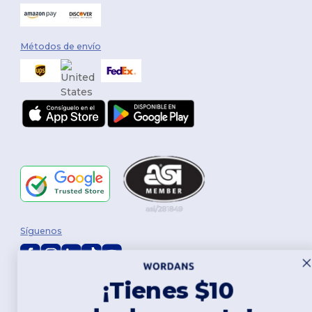
Métodos de envío
Síguenos
¡Tienes $10
2026. Todos los derechos reservados
Términos y Condiciones
|
Política de personalización
|
Política de
Privacidad
|
Política de Cookies
|
Mapa del sitio