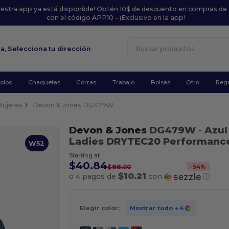
uestra app ya está disponible! Obtén 10$ de descuento en compras de
con el código APP10 – ¡Exclusivo en la app!
la,
Selecciona tu dirección
olos
Chaquetas
Gorras
Trabajo
Bolsas
Otro
Rega
Mujeres
Devon & Jones DG479W
Devon & Jones
DG479W
- Azu
Ladies DRYTEC20 Performance
W52
Starting at
$40.84
-
54
%
$88.00
$10.21
o 4 pagos de
con
ⓘ
Elegir color:
Mostrar todo
+ 4