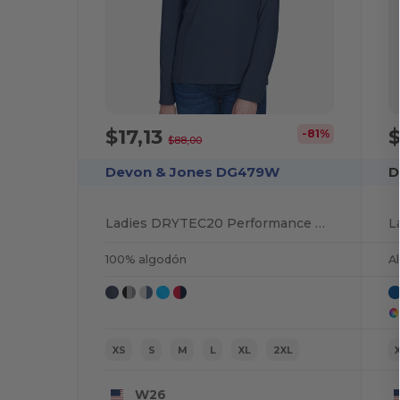
$17,13
-81%
$88,00
Devon & Jones DG479W
D
Ladies DRYTEC20 Performance Quarter-Zip
100% algodón
A
XS
S
M
L
XL
2XL
W26