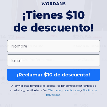
¡Tienes $10
de descuento!
$14,72
$20,84
-76%
$62,00
$56,00
Nombre
evon & Jones DG150W
Devon & Jones 
Email
Ladies DRYTEC20 Performance Polo
lgodón
Con cremallera
¡Reclamar $10 de descuento!
+13 Colores
Al enviar este formulario, acepta recibir correos electrónicos de
marketing de Wordans. Ver
​
Términos y condiciones
​
y
​
Política de
XS
S
M
L
XL
2XL
XS
S
M
L
privacidad
.
W33
W30