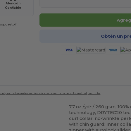
Atención
Confiable
Agrega
esupuesto?
Obtén un pr
en del producto puede no coincidir exactamente con el color real del producto.
7.7 oz./yd² / 260 gsm, 100%
technology; DRYTEC20 techn
curl collar, no-wrinkle perf
with chin guard; Inner collar
zipper with autolock slider