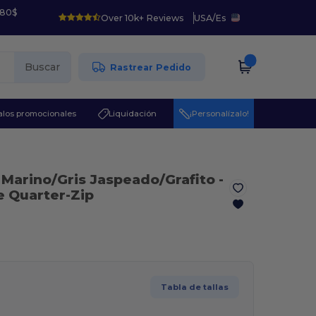
 80$
Over 10k+ Reviews
USA
/
Es
Buscar
Rastrear Pedido
los promocionales
Liquidación
¡Personalízalo!
l Marino/Gris Jaspeado/Grafito
-
 Quarter-Zip
Tabla de tallas