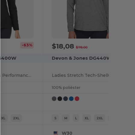
$18,08
-63%
-77%
$78,00
DG400W
Devon & Jones DG440W
New Classics Ladies Performance Quarter-Zip
Ladies Stretch Tech-Shell® Compass Quarter-Zip
100% poliéster
XL
2XL
S
M
L
XL
2XL
3XL
W30