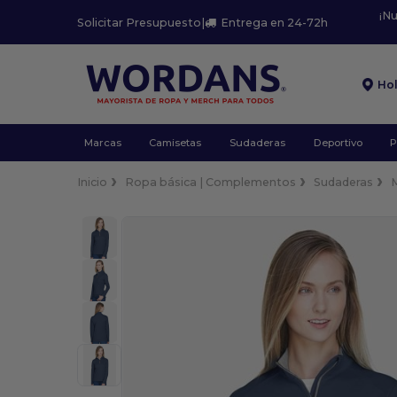
¡N
Solicitar Presupuesto
|
Entrega en 24-72h
Ho
Marcas
Camisetas
Sudaderas
Deportivo
P
Inicio
Ropa básica | Complementos
Sudaderas