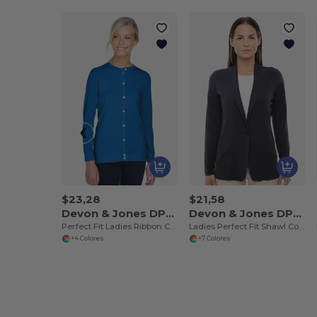
$23,28
$21,58
Devon & Jones DP181W
Devon & Jones DP462W
Perfect Fit Ladies Ribbon Cardigan
Ladies Perfect Fit Shawl Collar Cardigan
+4 Colores
+7 Colores