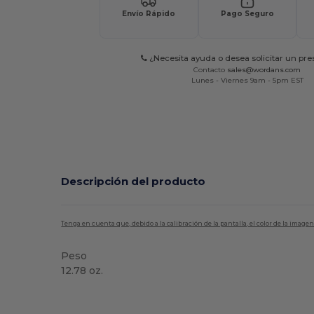
Envío Rápido
Pago Seguro
¿Necesita ayuda o desea solicitar un pr
Contacto
sales@wordans.com
Lunes - Viernes 9am - 5pm EST
Descripción del producto
Tenga en cuenta que, debido a la calibración de la pantalla, el color de la imag
Peso
12.78 oz.
Personalizable