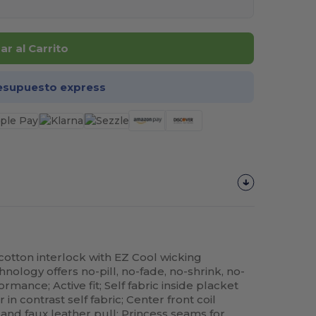
r al Carrito
esupuesto express
 cotton interlock with EZ Cool wicking
ology offers no-pill, no-fade, no-shrink, no-
ormance; Active fit; Self fabric inside placket
 in contrast self fabric; Center front coil
 and faux leather pull; Princess seams for