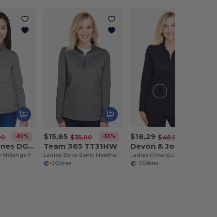
$15,85
$18,29
-82%
-55%
-62%
00
$35,00
$48,00
Devon & Jones DG798W
Team 365 TT31HW
Devon & Jones DG20LW
Ladies Newbury Mélange Fleece Quarter-Zip
Ladies Zone Sonic Heather Performance Quarter-Zip
Ladies CrownLux Performance Plaited Long-Sleeve Polo
+8 Colores
+5 Colores