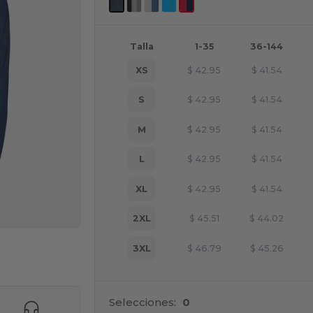
Talla
1-35
36-144
XS
$
42.95
$
41.54
S
$
42.95
$
41.54
M
$
42.95
$
41.54
L
$
42.95
$
41.54
XL
$
42.95
$
41.54
2XL
$
45.51
$
44.02
3XL
$
46.79
$
45.26
e AQUÍ!
Selecciones:
0