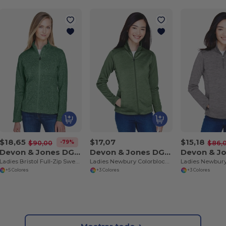
$18,65
$17,07
$15,18
-79%
$90,00
$86,
Devon & Jones DG793W
Devon & Jones DG796W
Ladies Bristol Full-Zip Sweater Fleece Jacket
Ladies Newbury Colorblock Mélange Fleece Full-Zip
+5 Colores
+3 Colores
+3 Colores