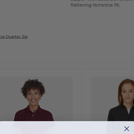
flattering feminine fit;
ce Quarter-Zip
Personalízalo!
¡Personalízalo!