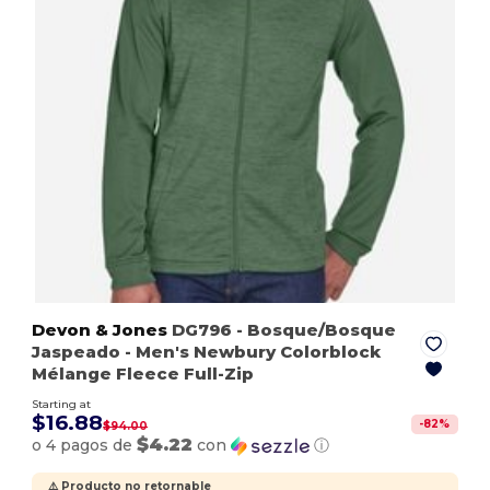
Devon & Jones
DG796
- Bosque/Bosque
Jaspeado
- Men's Newbury Colorblock
Mélange Fleece Full-Zip
Starting at
$16.88
-
82
%
$94.00
$4.22
o 4 pagos de
con
ⓘ
⚠️ Producto no retornable