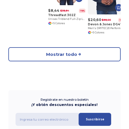
$8,44
$38,84
-78%
Threadfast 302Z
$20,60
Unisex Triblend Full-Zip Light Hoodie
$88,00
-77%
+5 Colores
Devon & Jones DG479
Men's DRYTEC20 Performance Quarter-Zip
+5 Colores
Mostrar todo
Regístrate en nuestro boletín
¡Y obtén descuentos especiales!
Suscribirse