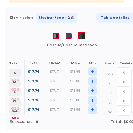
Elegir color:
Mostrar todo
+ 2
Tabla de tallas
Bosque/Bosque Jaspeado
1-35
36-144
145 +
Más
Talla
Stock
Cantida
+
$
17.76
$
17.17
$
16.88
S
40
+
-52%
$
17.76
$
17.17
$
16.88
M
62
+
-52%
$
17.76
$
17.17
$
16.88
L
53
+
-52%
$
17.76
$
17.17
$
16.88
XL
74
+
-52%
$
17.76
$
17.17
$
16.88
4XL
24
-58%
Selecciones:
0
Total:
$0.0