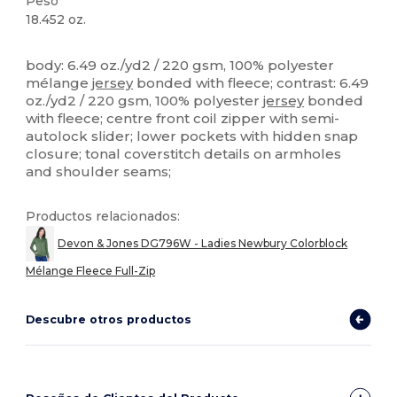
Peso
18.452 oz.
Sublimación
Personalizable
body: 6.49 oz./yd2 / 220 gsm, 100% polyester
mélange
jersey
bonded with fleece; contrast: 6.49
oz./yd2 / 220 gsm, 100% polyester
jersey
bonded
with fleece; centre front coil zipper with semi-
autolock slider; lower pockets with hidden snap
closure; tonal coverstitch details on armholes
and shoulder seams;
Productos relacionados:
Devon & Jones DG796W - Ladies Newbury Colorblock
Mélange Fleece Full-Zip
Descubre otros productos