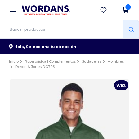
×
App de Wordans
Descargar app
¡Mejores precios en app!
Hola,
Selecciona tu dirección
Inicio
Ropa básica | Complementos
Sudaderas
Hombres
Devon & Jones DG796
W52