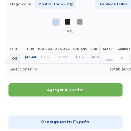
Elegir color:
Mostrar todo
+ 2
Tabla de tallas
Azul
1-99
100-223
225-374
375-499
500 +
Más
Talla
Stock
Cantida
+
$
12.40
$
11.82
$
11.82
$
11.82
$
11.82
OS
8445
Selecciones:
0
Total:
$0.0
Agregar al Carrito
¡Personalízalo!
Presupuesto Exprés