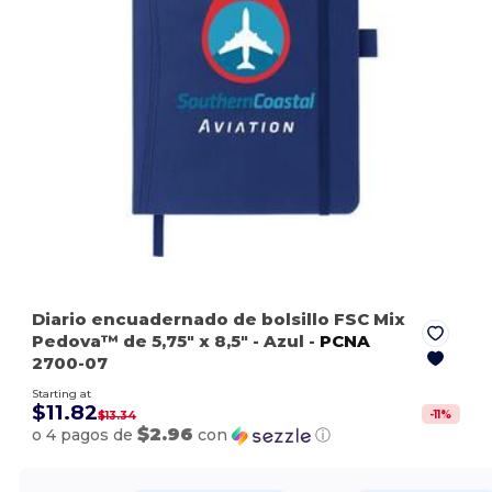
Diario encuadernado de bolsillo FSC Mix
Pedova™ de 5,75" x 8,5"
- Azul
-
PCNA
2700-07
Starting at
$11.82
-
11
%
$13.34
$2.96
o 4 pagos de
con
ⓘ