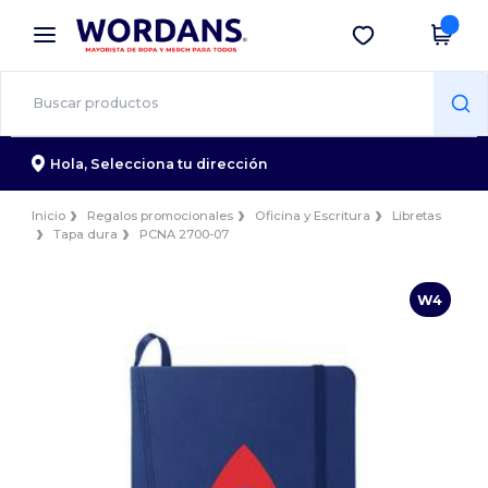
×
App de Wordans
Descargar app
¡Mejores precios en app!
Hola,
Selecciona tu dirección
Inicio
Regalos promocionales
Oficina y Escritura
Libretas
Tapa dura
PCNA 2700-07
W4