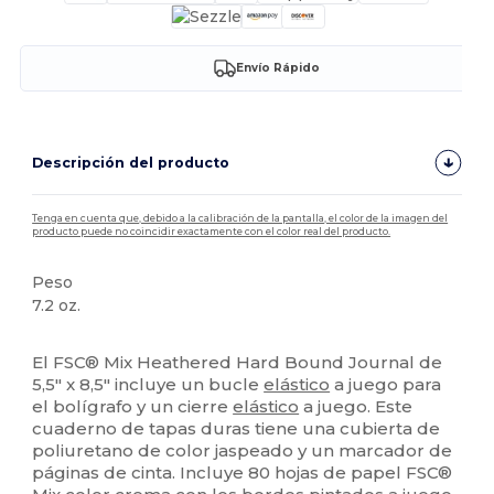
Envío Rápido
Descripción del producto
Tenga en cuenta que, debido a la calibración de la pantalla, el color de la imagen del
producto puede no coincidir exactamente con el color real del producto.
Peso
7.2 oz.
Alto stock
El FSC® Mix Heathered Hard Bound Journal de
5,5" x 8,5" incluye un bucle
elástico
a juego para
el bolígrafo y un cierre
elástico
a juego. Este
cuaderno de tapas duras tiene una cubierta de
poliuretano de color jaspeado y un marcador de
páginas de cinta. Incluye 80 hojas de papel FSC®