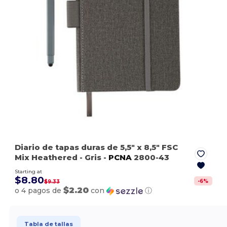
Diario de tapas duras de 5,5" x 8,5" FSC
Mix Heathered
- Gris
-
PCNA
2800-43
Starting at
$8.80
-
6
%
$9.33
$2.20
o 4 pagos de
con
ⓘ
Tabla de tallas