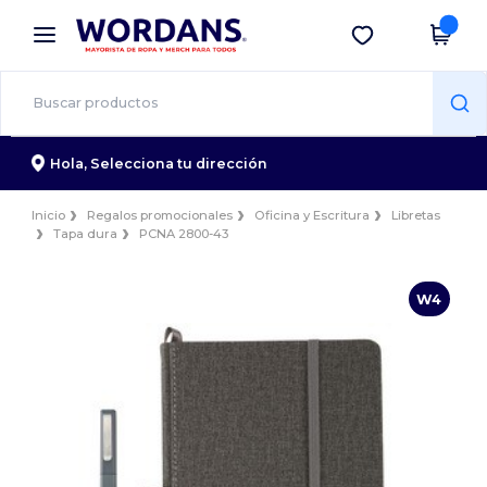
×
App de Wordans
Descargar app
¡Mejores precios en app!
Hola,
Selecciona tu dirección
Inicio
Regalos promocionales
Oficina y Escritura
Libretas
Tapa dura
PCNA 2800-43
W4