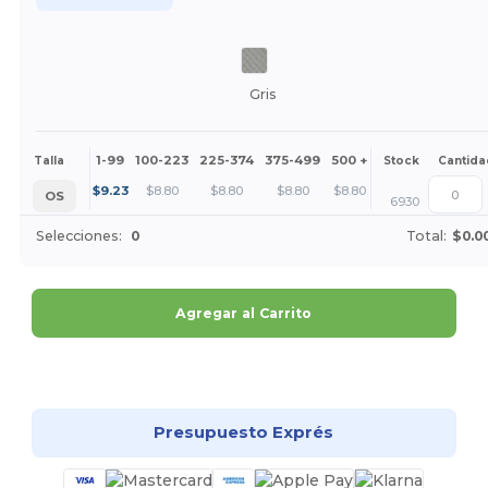
Gris
1-99
100-223
225-374
375-499
500 +
Más
Talla
Stock
Cantida
+
$
9.23
$
8.80
$
8.80
$
8.80
$
8.80
OS
6930
Selecciones:
0
Total:
$0.0
Agregar al Carrito
¡Personalízalo!
Presupuesto Exprés