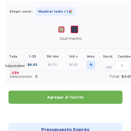
Elegir color:
Mostrar todo
+ 1
Azul marino
1-35
36-144
145 +
Más
Talla
Stock
Cantida
+
$
6.92
$
6.70
$
6.58
Adjustable
288
-23%
Selecciones:
0
Total:
$0.0
Agregar al Carrito
¡Personalízalo!
Presupuesto Exprés