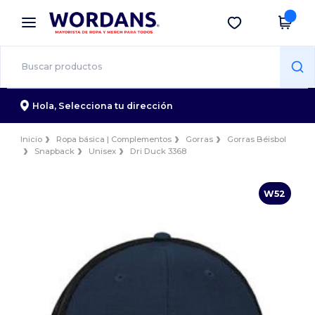
×
App de Wordans
Descargar app
¡Mejores precios en app!
Hola,
Selecciona tu dirección
Inicio
Ropa básica | Complementos
Gorras
Gorras Béisbol
Snapback
Unisex
Dri Duck 3368
W52