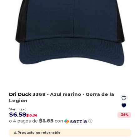
Dri Duck
3368
- Azul marino
- Gorra de la
Legión
Starting at
$6.58
-
36
%
$10.36
$1.65
o 4 pagos de
con
ⓘ
⚠️ Producto no retornable