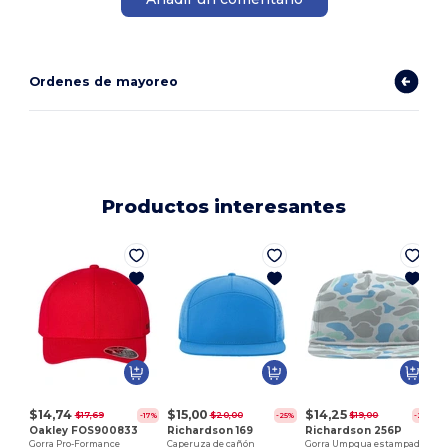
Ordenes de mayoreo
Productos interesantes
$14,74
$15,00
$14,25
$17,69
$20,00
$19,00
-17%
-25%
-25%
Oakley FOS900833
Richardson 169
Richardson 256P
Gorra Pro-Formance
Caperuza de cañón
Gorra Umpqua estampada