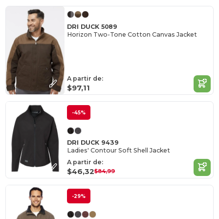
DRI DUCK 5089
Horizon Two-Tone Cotton Canvas Jacket
A partir de:
$97,11
-45%
DRI DUCK 9439
Ladies' Contour Soft Shell Jacket
A partir de:
$46,32
$84,99
-29%