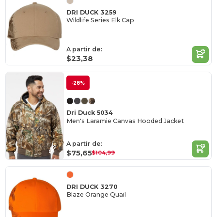
DRI DUCK 3259
Wildlife Series Elk Cap
A partir de:
$23,38
-28%
Dri Duck 5034
Men's Laramie Canvas Hooded Jacket
A partir de:
$75,65
$104,99
DRI DUCK 3270
Blaze Orange Quail