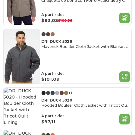
Chaqueta de Lona con Forro Acolchado y Cuello de Pana
A partir de:
$83,03
$109,99
DRI DUCK 5028
Maverick Boulder Cloth Jacket with Blanket Lining
A partir de:
$101,09
+1
DRI DUCK 5020
Hooded Boulder Cloth Jacket with Tricot Quilt Lining
A partir de:
$97,11