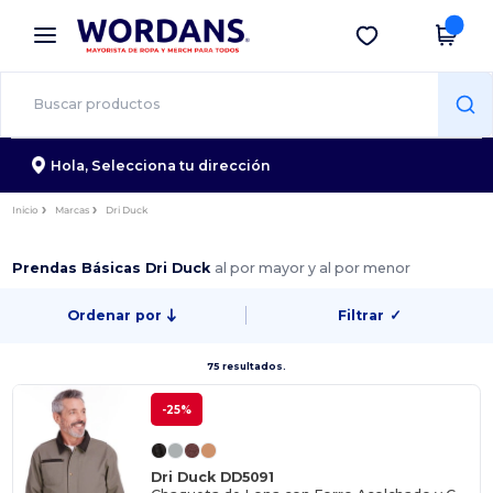
×
App de Wordans
Descargar app
¡Mejores precios en app!
Hola,
Selecciona tu dirección
Inicio
Marcas
Dri Duck
Prendas Básicas Dri Duck
al por mayor y al por menor
Ordenar por
Filtrar
✓
75 resultados.
-25%
Dri Duck DD5091