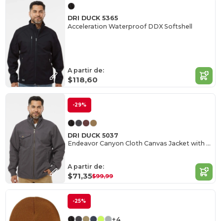
DRI DUCK 5365
Acceleration Waterproof DDX Softshell
A partir de:
$118,60
-29%
DRI DUCK 5037
Endeavor Canyon Cloth Canvas Jacket with Sherpa Lining
A partir de:
$71,35
$99,99
-25%
+4