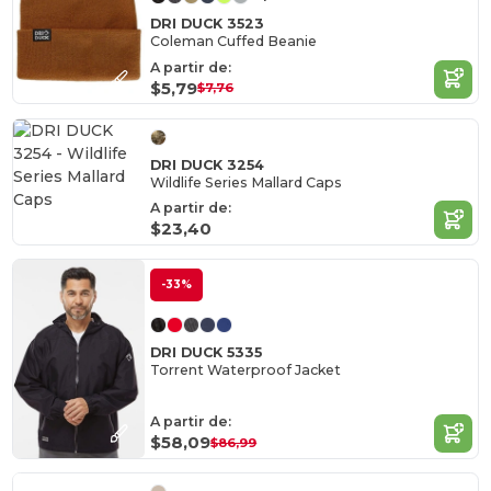
DRI DUCK 3523
Coleman Cuffed Beanie
A partir de:
$5,79
$7,76
DRI DUCK 3254
Wildlife Series Mallard Caps
A partir de:
$23,40
-33%
DRI DUCK 5335
Torrent Waterproof Jacket
A partir de:
$58,09
$86,99