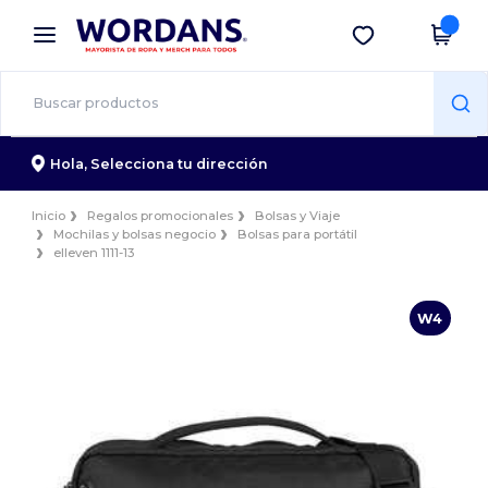
×
App de Wordans
Descargar app
¡Mejores precios en app!
Hola,
Selecciona tu dirección
Inicio
Regalos promocionales
Bolsas y Viaje
Mochilas y bolsas negocio
Bolsas para portátil
elleven 1111-13
W4