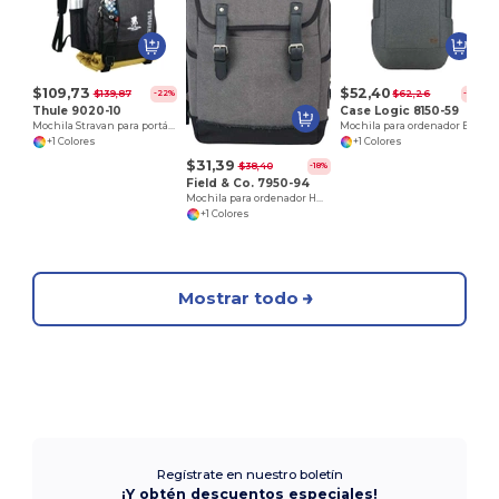
$109,73
$52,40
$139,87
$62,26
-22%
-16%
Thule 9020-10
Case Logic 8150-59
Mochila Stravan para portátil de 15
Mochila para ordenador ERA 16
+1 Colores
+1 Colores
$31,39
$38,40
-18%
Field & Co. 7950-94
Mochila para ordenador Hudson de 15
+1 Colores
Mostrar todo
Regístrate en nuestro boletín
¡Y obtén descuentos especiales!