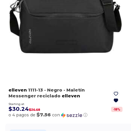
elleven
1111-13
- Negro
- Maletín
Messenger reciclado
elleven
Starting at
$30.24
-
18
%
$36.68
$7.56
o 4 pagos de
con
ⓘ