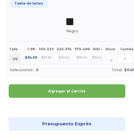
Tabla de tallas
Negro
1-99
100-223
225-374
375-499
500 +
Más
Talla
Stock
Cantida
+
$
34.59
$
31.39
$
30.24
$
30.24
$
30.24
OS
9
Selecciones:
0
Total:
$0.0
Agregar al Carrito
¡Personalízalo!
Presupuesto Exprés