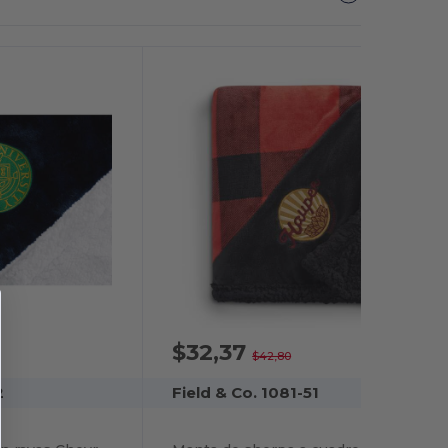
$32,37
-24%
$42,80
2
Field & Co. 1081-51