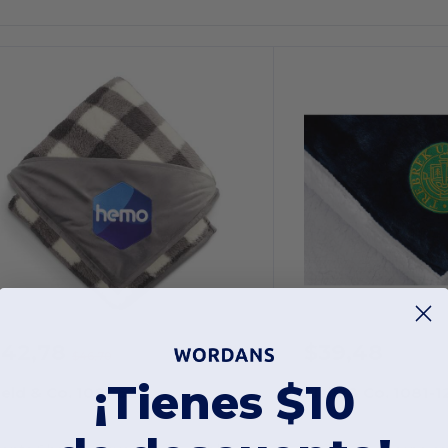
$42,78
$39,48
-8%
$46,70
¡Tienes $10
ield & Co. 1081-52
Field & Co. 1081-1