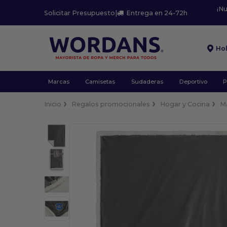
¡N
Solicitar Presupuesto
|
Entrega en 24-72h
Ho
Marcas
Camisetas
Sudaderas
Deportivo
P
Inicio
Regalos promocionales
Hogar y Cocina
M