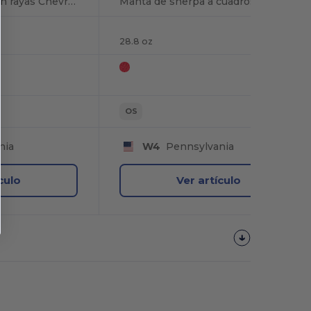
Manta de sherpa con rayas Chevron
Manta de sherpa a cuadros búfalo
28.8 oz
OS
nia
W4
Pennsylvania
culo
Ver artículo