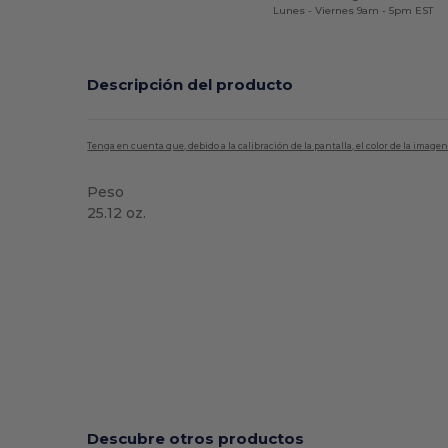
Lunes - Viernes 9am - 5pm EST
Descripción del producto
Tenga en cuenta que, debido a la calibración de la pantalla, el color de la imag
Peso
25.12 oz.
Alto stock
Descubre otros productos