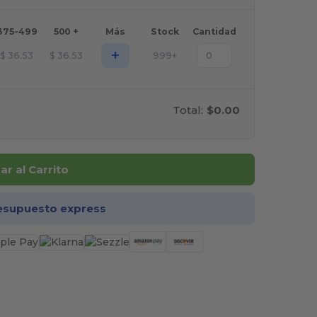
375-499
500 +
Más
Stock
Cantidad
+
$
36.53
$
36.53
999+
Total:
$0.00
r al Carrito
esupuesto express