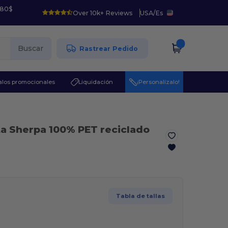
 80$
Over 10k+ Reviews
USA
/
Es
Buscar
Rastrear Pedido
los promocionales
Liquidación
¡Personalízalo!
a Sherpa 100% PET reciclado
Tabla de tallas