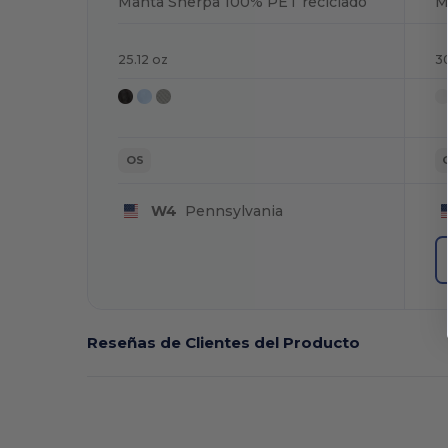
Manta Sherpa 100% PET reciclado
25.12 oz
3
OS
W4
Pennsylvania
Reseñas de Clientes del Producto