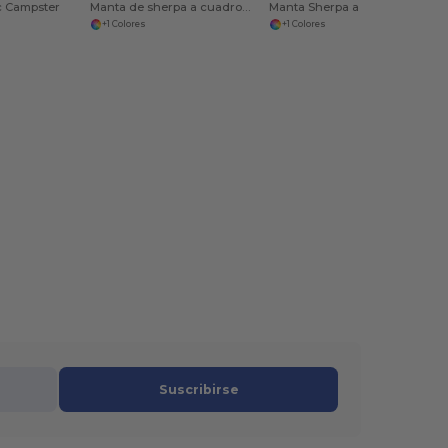
c Campster
Manta de sherpa a cuadros búfalo
Manta Sherpa a cuadros de doble cara
+1 Colores
+1 Colores
Suscribirse