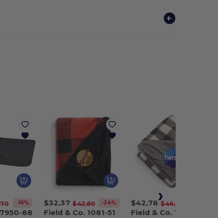
$32,37
$42,78
-16%
-24%
-8%
,70
$42,80
$46,70
. 7950-88
Field & Co. 1081-51
Field & Co. 1081-52