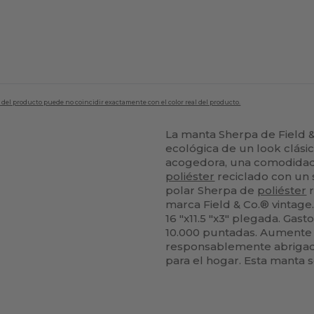
en del producto puede no coincidir exactamente con el color real del producto.
La manta Sherpa de Field 
ecológica de un look clási
acogedora, una comodidad 
poliéster
reciclado con un 
polar Sherpa de
poliéster
r
marca Field & Co.® vintage
16 "x11.5 "x3" plegada. Gas
10.000 puntadas. Aumente 
responsablemente abrigad
para el hogar. Esta manta 