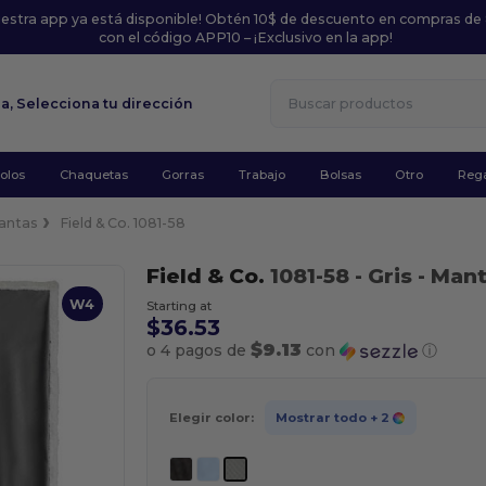
uestra app ya está disponible! Obtén 10$ de descuento en compras de
con el código APP10 – ¡Exclusivo en la app!
la,
Selecciona tu dirección
olos
Chaquetas
Gorras
Trabajo
Bolsas
Otro
Rega
antas
Field & Co. 1081-58
Field & Co.
1081-58
- Gris
- Mant
W4
Starting at
$36.53
$9.13
o 4 pagos de
con
ⓘ
Elegir color:
Mostrar todo
+ 2