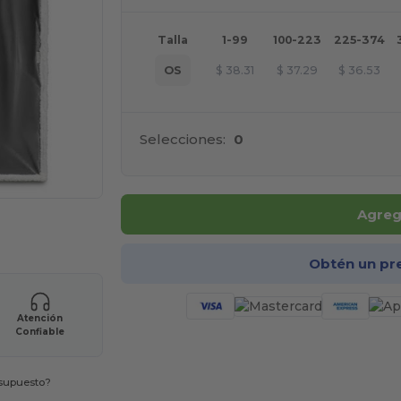
Talla
1-99
100-223
225-374
OS
$
38.31
$
37.29
$
36.53
Selecciones:
0
Agrega
ara tus productos
Obtén un pr
Atención
Confiable
esupuesto?