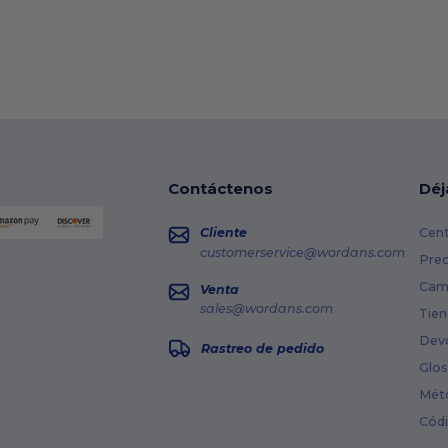
Contáctenos
Déj
Cliente
Cent
customerservice@wordans.com
Prec
Cami
Venta
sales@wordans.com
Tien
Dev
Rastreo de pedido
Glos
Mét
Cód