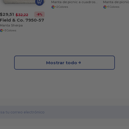
Manta de picnic a cuadros búfalo
Manta de picni
+2 Colores
+1 Colores
$29,51
-8%
$32,22
Field & Co. 7950-57
Manta Sherpa
+3 Colores
Mostrar todo