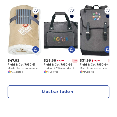
$47,82
$28,68
$31,39
$31,99
$38,40
-10%
-18%
Field & Co. 7950-51
Field & Co. 7950-96
Field & Co. 7950-94
Manta Sherpa sobredimensionada Cambridge
Hudson 21" Weekender Duffel Bag
Mochila para ordenador Hudson de 15
+3 Colores
+1 Colores
+1 Colores
Mostrar todo