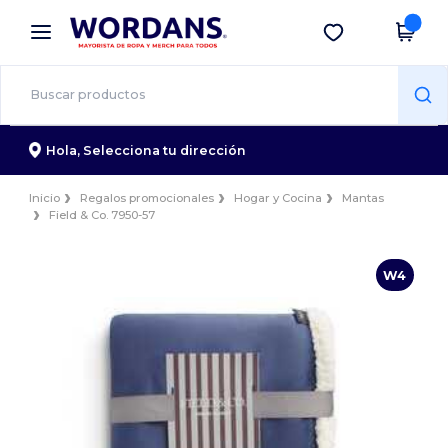
×
App de Wordans
Descargar app
¡Mejores precios en app!
Hola,
Selecciona tu dirección
Inicio
Regalos promocionales
Hogar y Cocina
Mantas
Field & Co. 7950-57
W4