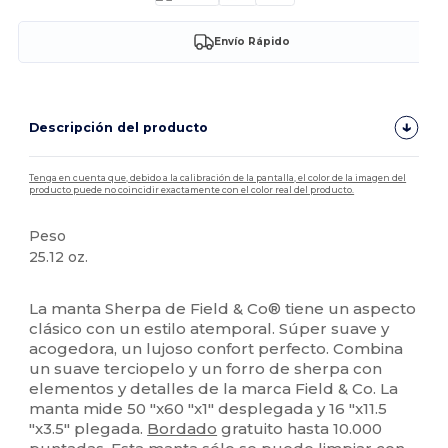
Envío Rápido
Descripción del producto
Tenga en cuenta que, debido a la calibración de la pantalla, el color de la imagen del
producto puede no coincidir exactamente con el color real del producto.
Peso
25.12 oz.
Alto stock
La manta Sherpa de Field & Co® tiene un aspecto
clásico con un estilo atemporal. Súper suave y
acogedora, un lujoso confort perfecto. Combina
un suave terciopelo y un forro de sherpa con
elementos y detalles de la marca Field & Co. La
manta mide 50 "x60 "x1" desplegada y 16 "x11.5
"x3.5" plegada.
Bordado
gratuito hasta 10.000