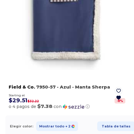
Field & Co.
7950-57
- Azul
- Manta Sherpa
Starting at
$29.51
-
8
%
$32.22
$7.38
o 4 pagos de
con
ⓘ
Elegir color:
Mostrar todo
+ 2
Tabla de tallas