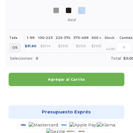
Azul
1-99
100-223
225-374
375-499
500 +
Más
Talla
Stock
Cantida
+
$
31.60
$
30.14
$
29.51
$
29.51
$
29.51
OS
4490
Selecciones:
0
Total:
$0.0
Agregar al Carrito
¡Personalízalo!
Presupuesto Exprés