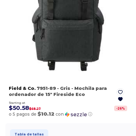
Field & Co.
7951-89
- Gris
- Mochila para
ordenador de 15" Fireside Eco
Starting at
$50.58
-
26
%
$68.27
$10.12
o 5 pagos de
con
ⓘ
Tabla de tallas