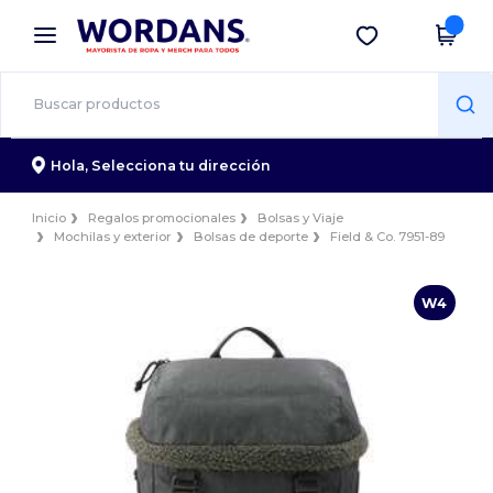
×
App de Wordans
Descargar app
¡Mejores precios en app!
Hola,
Selecciona tu dirección
Inicio
Regalos promocionales
Bolsas y Viaje
Mochilas y exterior
Bolsas de deporte
Field & Co. 7951-89
W4