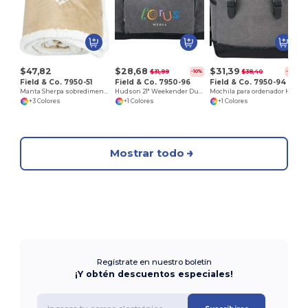
$47,82
$28,68
$31,39
$31,99
$38,40
-10%
-18%
Field & Co. 7950-51
Field & Co. 7950-96
Field & Co. 7950-94
Manta Sherpa sobredimensionada Cambridge
Hudson 21" Weekender Duffel Bag
Mochila para ordenador Hudson de 15
+3 Colores
+1 Colores
+1 Colores
Mostrar todo
Regístrate en nuestro boletín
¡Y obtén descuentos especiales!