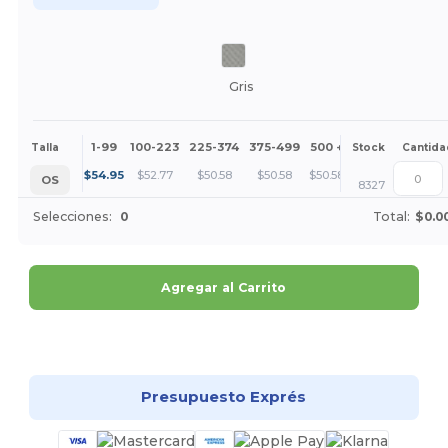
Gris
1-99
100-223
225-374
375-499
500 +
Más
Talla
Stock
Cantida
+
$
54.95
$
52.77
$
50.58
$
50.58
$
50.58
OS
8327
Selecciones:
0
Total:
$0.0
Agregar al Carrito
¡Personalízalo!
Presupuesto Exprés