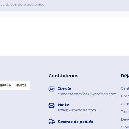
Contáctenos
Déj
Cliente
Cent
customerservice@wordans.com
Prec
Cami
Venta
sales@wordans.com
Tien
Dev
Rastreo de pedido
Glos