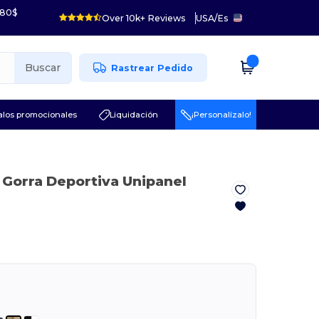
 80$
Over 10k+ Reviews
USA
/
Es
Buscar
Rastrear Pedido
los promocionales
Liquidación
¡Personalízalo!
 Gorra Deportiva Unipanel