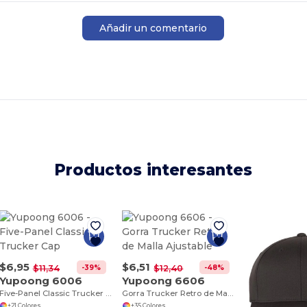
Añadir un comentario
Productos interesantes
$6,95
$6,51
-39%
-48%
$11,34
$12,40
Yupoong 6006
Yupoong 6606
Five-Panel Classic Trucker Cap
Gorra Trucker Retro de Malla Ajustable
+21 Colores
+35 Colores