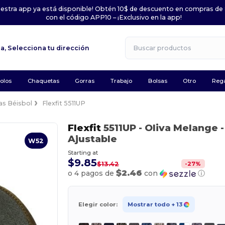
uestra app ya está disponible! Obtén 10$ de descuento en compras de
con el código APP10 – ¡Exclusivo en la app!
la,
Selecciona tu dirección
olos
Chaquetas
Gorras
Trabajo
Bolsas
Otro
Rega
as Béisbol
Flexfit 5511UP
Flexfit
5511UP
- Oliva Melange
-
Ajustable
W52
Starting at
$9.85
-
27
%
$13.42
$2.46
o 4 pagos de
con
ⓘ
Elegir color:
Mostrar todo
+ 13