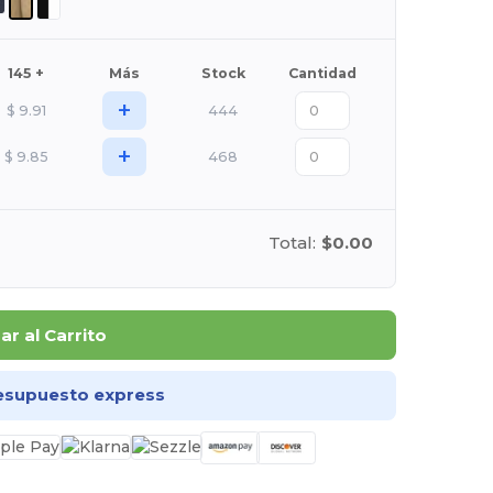
145 +
Más
Stock
Cantidad
+
$
9.91
444
+
$
9.85
468
Total:
$0.00
r al Carrito
esupuesto express