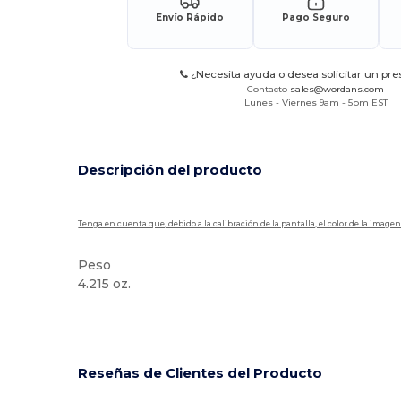
Envío Rápido
Pago Seguro
¿Necesita ayuda o desea solicitar un pr
Contacto
sales@wordans.com
Lunes - Viernes 9am - 5pm EST
Descripción del producto
Tenga en cuenta que, debido a la calibración de la pantalla, el color de la imag
Peso
4.215 oz.
Alto stock
Personalizable
Reseñas de Clientes del Producto