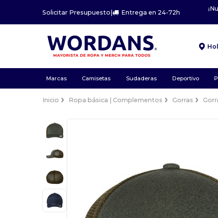
¡N
Solicitar Presupuesto
|
Entrega en 24-72h
Ho
Marcas
Camisetas
Sudaderas
Deportivo
P
Inicio
Ropa básica | Complementos
Gorras
Gorr