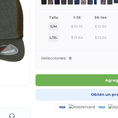
Talla
1-35
36-144
S/M
$
10.70
$
10.30
L/XL
$
10.64
$
10.24
Selecciones:
0
Agrega
Obtén un pr
e AQUÍ!