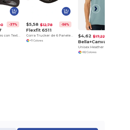
$5,58
-37%
-56%
00
$12,78
7
Flexfit 6511
$4,62
Gorra de Paneles con Textura de Lana
Gorra Trucker de 6 Paneles con Malla y Estilo
-73%
$17,22
Bella+Canvas 3001CVC
+11 Colores
Unisex Heather T-Shirt
+82 Colores