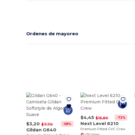
Ordenes de mayoreo
$4,45
-72%
$15,80
Next Level 6210
$3,20
-58%
$7,70
Gildan G640
Premium Fitted CVC Crew
+29 Colores