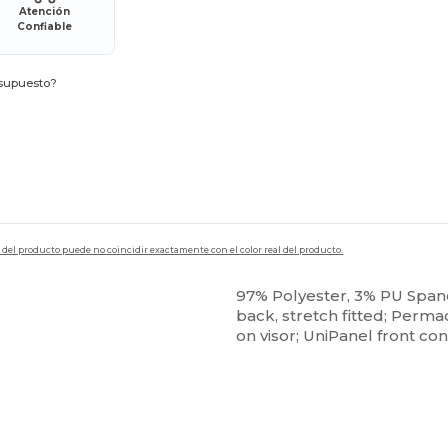
Atención
Confiable
esupuesto?
en del producto puede no coincidir exactamente con el color real del producto.
97% Polyester, 3% PU Spand
back, stretch fitted; Permac
on visor; UniPanel front con