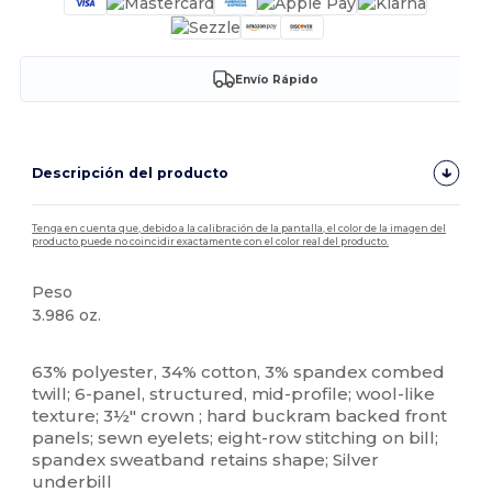
Envío Rápido
Descripción del producto
Tenga en cuenta que, debido a la calibración de la pantalla, el color de la imagen del
producto puede no coincidir exactamente con el color real del producto.
Peso
3.986 oz.
Alto stock
Personalizable
63% polyester, 34% cotton, 3% spandex combed
twill; 6-panel, structured, mid-profile; wool-like
texture; 3½" crown ; hard buckram backed front
panels; sewn eyelets; eight-row stitching on bill;
spandex sweatband retains shape; Silver
underbill