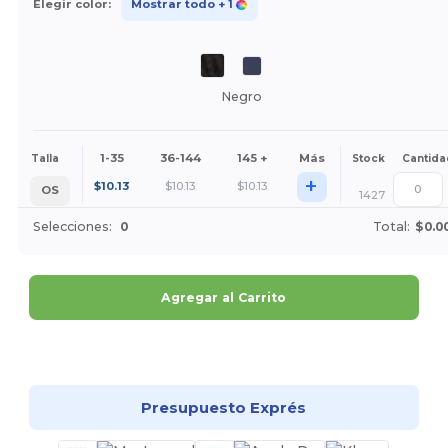
Elegir color:
Mostrar todo
+ 1
Negro
1-35
36-144
145 +
Más
Talla
Stock
Cantida
+
$
10.13
$
10.13
$
10.13
OS
1427
Selecciones:
0
Total:
$0.0
Agregar al Carrito
¡Personalízalo!
Presupuesto Exprés