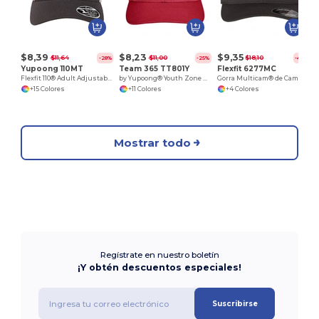
$8,39
$8,23
$9,35
$11,64
$11,00
$18,10
-28%
-25%
-48%
Yupoong 110MT
Team 365 TT801Y
Flexfit 6277MC
Flexfit 110® Adult Adjustable Mesh Cap
by Yupoong® Youth Zone Performance Cap
Gorra Multicam® de Camuflaje Versátil
+15 Colores
+11 Colores
+4 Colores
Mostrar todo
Regístrate en nuestro boletín
¡Y obtén descuentos especiales!
Suscribirse