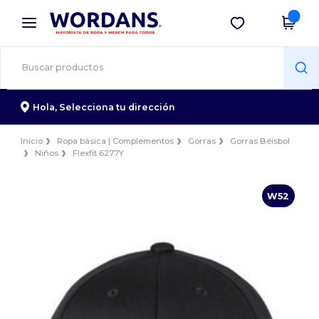
×
App de Wordans
Descargar app
¡Mejores precios en app!
Hola,
Selecciona tu dirección
Inicio
Ropa básica | Complementos
Gorras
Gorras Béisbol
Niños
Flexfit 6277Y
W52