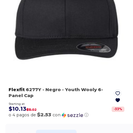
Flexfit
6277Y
- Negro
- Youth Wooly 6-
Panel Cap
Starting at
$10.13
-
33
%
$15.02
$2.53
o 4 pagos de
con
ⓘ