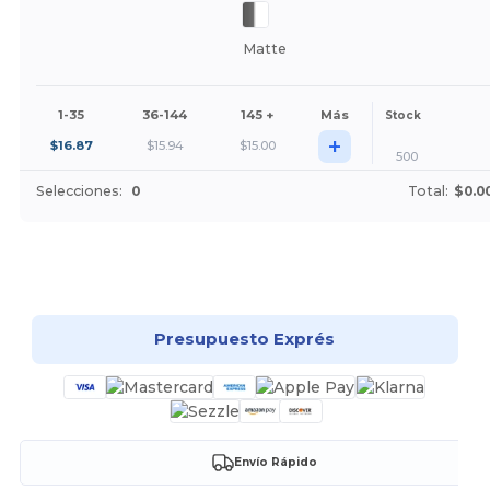
Matte
1-35
36-144
145 +
Más
Stock
+
$
16.87
$
15.94
$
15.00
500
Selecciones:
0
Total:
$0.0
¡Personalízalo!
Presupuesto Exprés
Envío Rápido