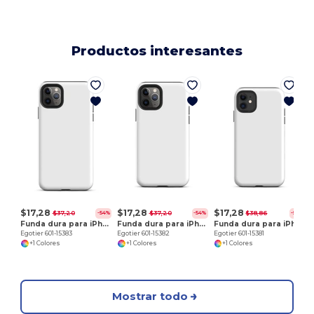
Productos interesantes
E
$17,28
$17,28
$17,28
$37,20
$37,20
$38,86
-54%
-54%
-56%
Funda dura para iPhone 11 Pro Max
Funda dura para iPhone 11 Pro
Funda dura para iPhone 11
Egotier 601-15383
Egotier 601-15382
Egotier 601-15381
+1 Colores
+1 Colores
+1 Colores
Mostrar todo