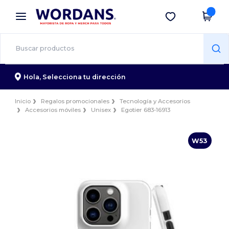
×
App de Wordans
Descargar app
¡Mejores precios en app!
Hola,
Selecciona tu dirección
Inicio
Regalos promocionales
Tecnología y Accesorios
Accesorios móviles
Unisex
Egotier 683-16913
W53