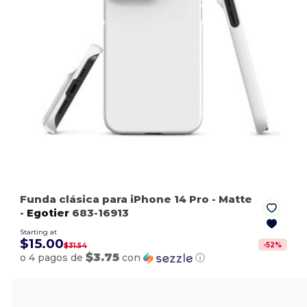
Funda clásica para iPhone 14 Pro
- Matte
-
Egotier
683-16913
Starting at
$15.00
-
52
%
$31.54
$3.75
o 4 pagos de
con
ⓘ