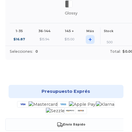
Glossy
1-35
36-144
145 +
Más
Stock
+
$
16.87
$
15.94
$
15.00
500
Selecciones:
0
Total:
$0.0
¡Personalízalo!
Presupuesto Exprés
Envío Rápido