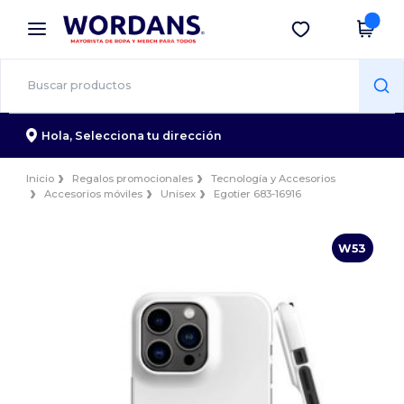
×
App de Wordans
Descargar app
¡Mejores precios en app!
Hola,
Selecciona tu dirección
Inicio
Regalos promocionales
Tecnología y Accesorios
Accesorios móviles
Unisex
Egotier 683-16916
W53