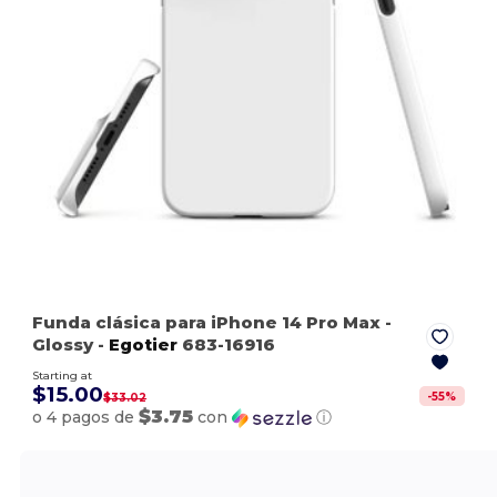
Funda clásica para iPhone 14 Pro Max
-
Glossy
-
Egotier
683-16916
Starting at
$15.00
-
55
%
$33.02
$3.75
o 4 pagos de
con
ⓘ