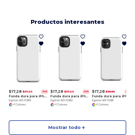
Productos interesantes
E
$17,28
$17,28
$17,28
$37,20
$37,20
$38,86
-54%
-54%
-56%
Funda dura para iPhone 11 Pro Max
Funda dura para iPhone 11 Pro
Funda dura para iPhone 11
Egotier 601-15383
Egotier 601-15382
Egotier 601-15381
+1 Colores
+1 Colores
+1 Colores
Mostrar todo