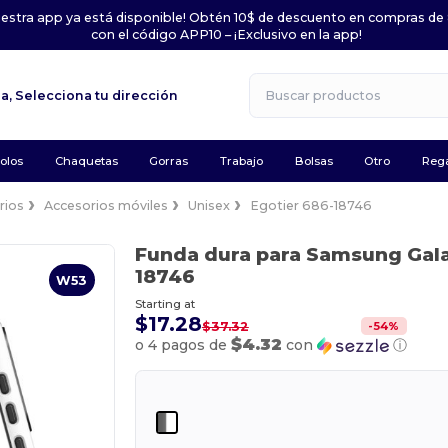
uestra app ya está disponible! Obtén 10$ de descuento en compras de
con el código APP10 – ¡Exclusivo en la app!
la,
Selecciona tu dirección
olos
Chaquetas
Gorras
Trabajo
Bolsas
Otro
Rega
rios
Accesorios móviles
Unisex
Egotier 686-18746
Funda dura para Samsung Gal
18746
W53
Starting at
$17.28
-
54
%
$37.32
$4.32
o 4 pagos de
con
ⓘ