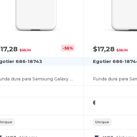
17,28
$17,28
-56%
$38,99
$38,99
gotier 686-18743
Egotier 686-1874
Funda dura para Samsung Galaxy S24
Unique
Unique