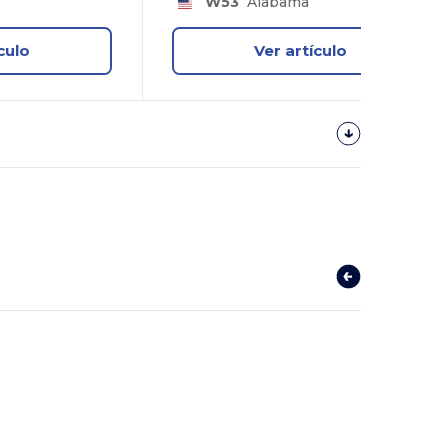
W53
Alabama
culo
Ver artículo