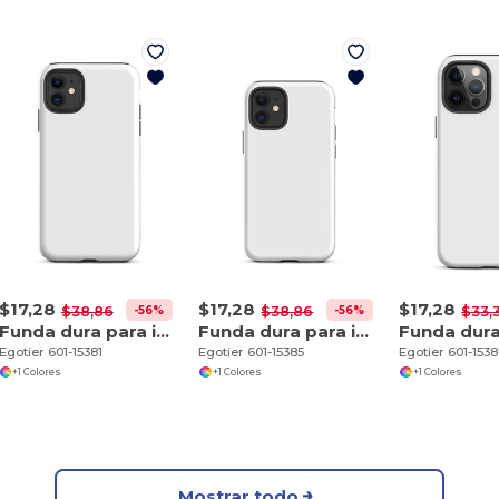
$17,28
$17,28
$17,28
-56%
-56%
$38,86
$38,86
$33,
Funda dura para iPhone 11
Funda dura para iPhone 12 mini
Egotier 601-15381
Egotier 601-15385
Egotier 601-153
+1 Colores
+1 Colores
+1 Colores
Mostrar todo