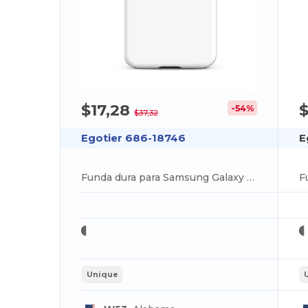
$17,28
$
-54%
$37,32
Egotier 686-18746
E
Funda dura para Samsung Galaxy S24
Unique