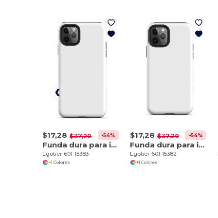
$17,28
$17,28
-54%
-54%
$37,20
$37,20
Funda dura para iPhone 11 Pro Max
Funda dura para iPhone 11 Pro
Egotier 601-15383
Egotier 601-15382
+1 Colores
+1 Colores