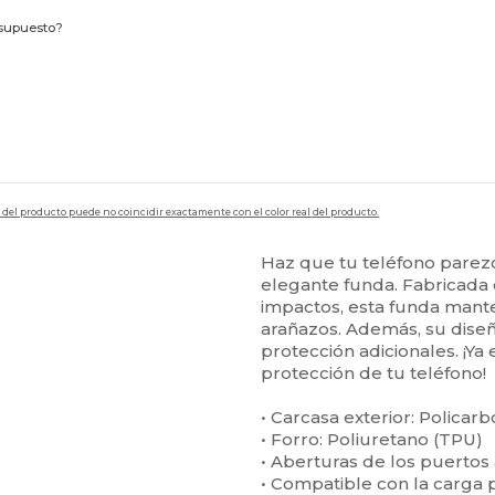
esupuesto?
en del producto puede no coincidir exactamente con el color real del producto.
Haz que tu teléfono parezc
elegante funda. Fabricada 
impactos, esta funda mante
arañazos. Además, su diseñ
protección adicionales. ¡Ya
protección de tu teléfono!
• Carcasa exterior: Policar
• Forro: Poliuretano (TPU)
• Aberturas de los puertos
• Compatible con la carga 