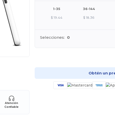
1-35
36-144
$
19.44
$
18.36
Selecciones:
0
¡Pe
Obtén un pr
Atención
Confiable