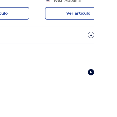
W53
Alabama
culo
Ver artículo