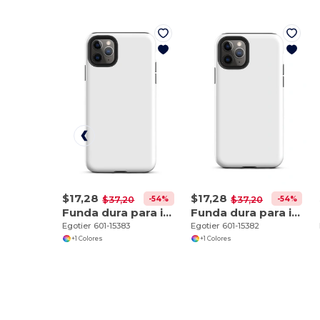
$17,28
$17,28
-54%
-54%
$37,20
$37,20
Funda dura para iPhone 11 Pro Max
Funda dura para iPhone 11 Pro
Egotier 601-15383
Egotier 601-15382
+1 Colores
+1 Colores