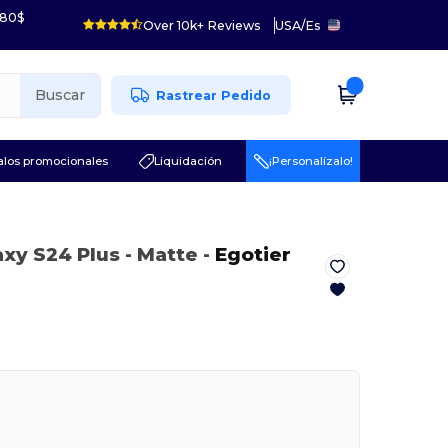
 80$
Over 10k+ Reviews
USA
/
Es
Buscar
Rastrear Pedido
los promocionales
Liquidación
¡Personalízalo!
axy S24 Plus
- Matte
-
Egotier