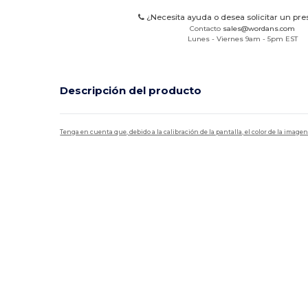
¿Necesita ayuda o desea solicitar un pr
Contacto
sales@wordans.com
Lunes - Viernes 9am - 5pm EST
Descripción del producto
Tenga en cuenta que, debido a la calibración de la pantalla, el color de la imag
Personalizable
Alto stock