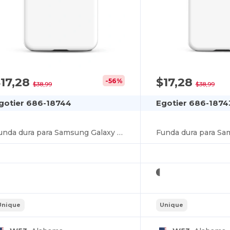
17,28
$17,28
-56%
$38,99
$38,99
gotier 686-18744
Egotier 686-1874
Funda dura para Samsung Galaxy S24 Plus
Unique
Unique