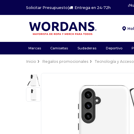
¡N
Solicitar Presupuesto
|
Entrega en 24-72h
Ho
Marcas
Camisetas
Sudaderas
Deportivo
P
Inicio
Regalos promocionales
Tecnología y Acceso