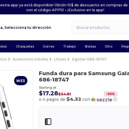
uestra app ya está disponible! Obtén 10$ de descuento en compras de
con el código APP10 – ¡Exclusivo en la app!
la,
Selecciona tu dirección
olos
Chaquetas
Gorras
Trabajo
Bolsas
Otro
Rega
rios
Accesorios móviles
Unisex
Egotier 686-18747
Funda dura para Samsung Gal
686-18747
W53
Starting at
$17.28
-
50
%
$34.81
$4.32
o 4 pagos de
con
ⓘ