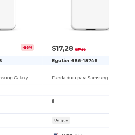
$17,28
-56%
-54%
$37,32
3
Egotier 686-18746
Funda dura para Samsung Galaxy S24
Funda dura para Samsung Galaxy S24
Unique