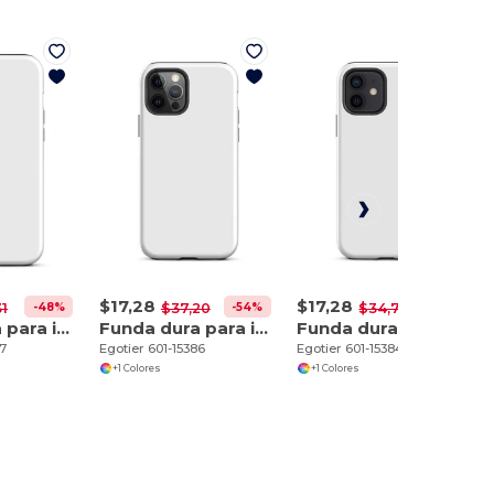
$17,28
$17,28
-48%
-54%
-50%
31
$37,20
$34,70
Funda dura para iPhone 12 Pro Max
Funda dura para iPhone 12 Pro
Funda dura para iPhone 12
87
Egotier 601-15386
Egotier 601-15384
+1 Colores
+1 Colores