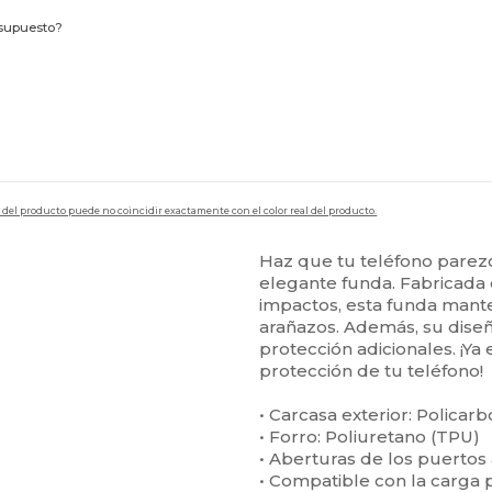
esupuesto?
en del producto puede no coincidir exactamente con el color real del producto.
Haz que tu teléfono parezc
elegante funda. Fabricada 
impactos, esta funda mante
arañazos. Además, su diseñ
protección adicionales. ¡Ya
protección de tu teléfono!
• Carcasa exterior: Policar
• Forro: Poliuretano (TPU)
• Aberturas de los puertos
• Compatible con la carga 