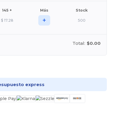
145 +
Más
Stock
+
$
17.28
500
Total:
$0.00
rsonalízalo!
esupuesto express