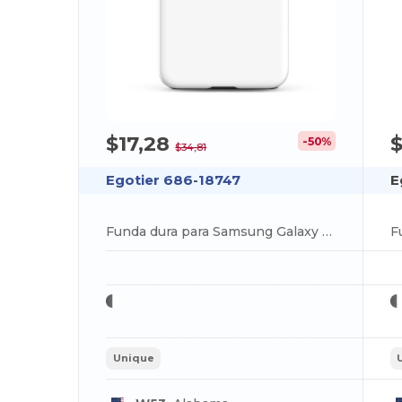
$17,28
$
-50%
$34,81
Egotier 686-18747
E
Funda dura para Samsung Galaxy S24 Plus
Unique