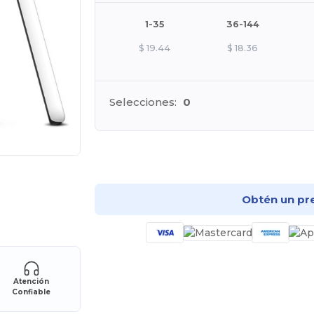
1-35
36-144
$
19.44
$
18.36
Selecciones:
0
¡Pe
Obtén un pr
Atención
Confiable