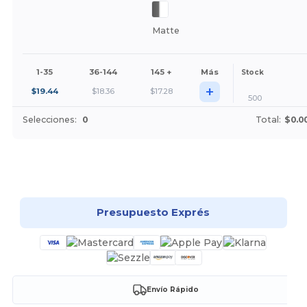
Matte
1-35
36-144
145 +
Más
Stock
+
$
19.44
$
18.36
$
17.28
500
Selecciones:
0
Total:
$0.0
¡Personalízalo!
Presupuesto Exprés
Envío Rápido