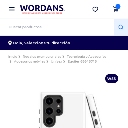
×
App de Wordans
Descargar app
¡Mejores precios en app!
Hola,
Selecciona tu dirección
Inicio
Regalos promocionales
Tecnología y Accesorios
Accesorios móviles
Unisex
Egotier 686-18748
W53