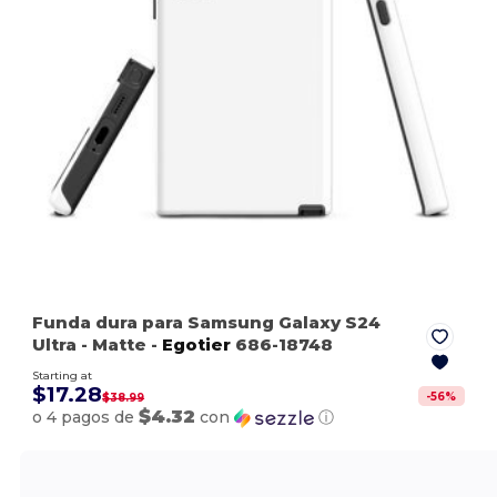
Funda dura para Samsung Galaxy S24
Ultra
- Matte
-
Egotier
686-18748
Starting at
$17.28
-
56
%
$38.99
$4.32
o 4 pagos de
con
ⓘ