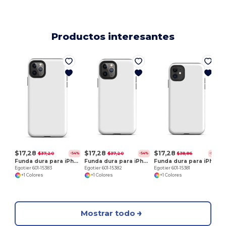
Productos interesantes
E
$17,28
$17,28
$17,28
$37,20
$37,20
$38,86
-54%
-54%
-56%
Funda dura para iPhone 11 Pro Max
Funda dura para iPhone 11 Pro
Funda dura para iPhone 11
Egotier 601-15383
Egotier 601-15382
Egotier 601-15381
+1 Colores
+1 Colores
+1 Colores
Mostrar todo